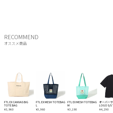
FTL EX CANVAS BIG
FTL EX MESH TOTEBAG
FTL EX MESH TOTEBAG
オーバーサイ
TOTE BAG
L
M
LOGO S/S 
¥
3,960
¥
3,960
¥
3,190
¥
4,290