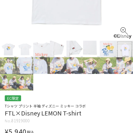
EC限定
Tシャツ プリント 半袖 ディズニー ミッキー コラボ
FTL×Disney LEMON T-shirt
81919000
¥
5,940
税込