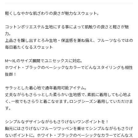
軽くしなやかな肌ざわりの良さが魅力なスウェット。
コットンポリエステル生地にする事によって肌触りの良さと軽さが魅
力。
上品さを醸し出すとろみ生地・保温感を兼ね備え、フルーツならではの
毎日着たくなるスウェット
M～XLのサイズ展開でユニセックスに対応。
ホワイト・ブラックのベーシックなカラーでどんなスタイリングも相性
抜群！
サラッとした着心地で通年着用可能アイテム。
丈夫ながらもさらっとした柔らかい生地感で､素肌に着用しても心地よ
く､一枚でもさらりと着こなせます｡ロングシーズン着用していただけま
す｡
シンプルなデザインながらもさりげないワンポイントを！
胸元にはさりげないフルーツワッペンを乗せてシンプルながらもさりげ
ないポイントに。ホワイト・ブラックのベーシックなカラーでどんなス