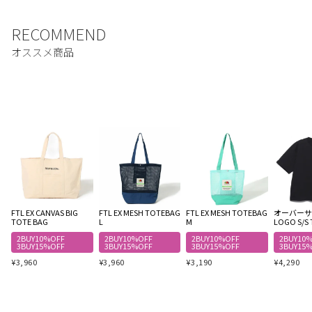
FTL EX CANVAS BIG
FTL EX MESH TOTEBAG
FTL EX MESH TOTEBAG
オーバーサイ
TOTE BAG
L
M
LOGO S/S 
2BUY10%OFF
2BUY10%OFF
2BUY10%OFF
2BUY10
3BUY15%OFF
3BUY15%OFF
3BUY15%OFF
3BUY15
¥
3,960
¥
3,960
¥
3,190
¥
4,290