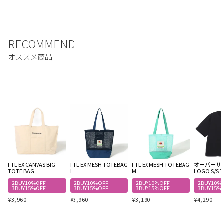
FTL EX CANVAS BIG
FTL EX MESH TOTEBAG
FTL EX MESH TOTEBAG
オーバーサイ
TOTE BAG
L
M
LOGO S/S 
2BUY10%OFF
2BUY10%OFF
2BUY10%OFF
2BUY10
3BUY15%OFF
3BUY15%OFF
3BUY15%OFF
3BUY15
¥
3,960
¥
3,960
¥
3,190
¥
4,290