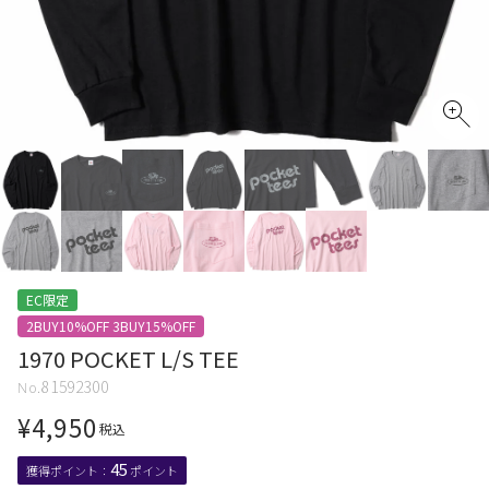
EC限定
2BUY10%OFF 3BUY15%OFF
1970 POCKET L/S TEE
81592300
¥
4,950
税込
45