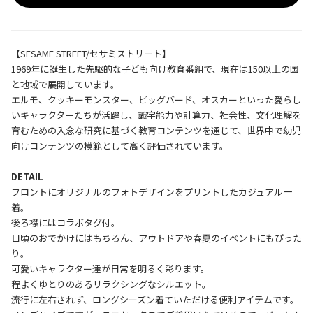
【SESAME STREET/セサミストリート】
1969年に誕生した先駆的な子ども向け教育番組で、現在は150以上の国
と地域で展開しています。
エルモ、クッキーモンスター、ビッグバード、オスカーといった愛らし
いキャラクターたちが活躍し、識字能力や計算力、社会性、文化理解を
育むための入念な研究に基づく教育コンテンツを通じて、世界中で幼児
向けコンテンツの模範として高く評価されています。
DETAIL
フロントにオリジナルのフォトデザインをプリントしたカジュアル一
着。
後ろ襟にはコラボタグ付。
日頃のおでかけにはもちろん、アウトドアや春夏のイベントにもぴった
り。
可愛いキャラクター達が日常を明るく彩ります。
程よくゆとりのあるリラクシングなシルエット。
流行に左右されず、ロングシーズン着ていただける便利アイテムです。