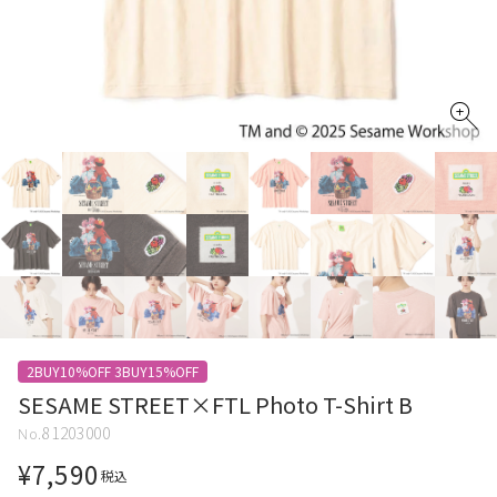
2BUY10%OFF 3BUY15%OFF
SESAME STREET×FTL Photo T-Shirt B
81203000
¥
7,590
税込