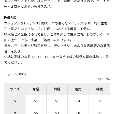
メンズサイズですが、ユニセックスでご着用いただけるので、パートナ
ーやお友達とお揃いもおススメ。
FABRIC
カジュアルなTシャツは何枚あっても便利なアイテムですが、特に生地
が上質だとロングシーズンお使いいただける優秀アイテム。
吸水性と通気性に優れており、１年を通して快適に着用しやすいく、素
肌の上からでも、快適にご着用いただけます。
また、ヴィンテージ加工を施し、洗いざらいしたような古着感のある風
合いを実現。
生地に定評のあるFRUI OF THE LOOMならではの質感を是非体験してみ
コットン100%
サイズ
身幅
肩幅
着丈
袖丈
S
53
51
64
22
M
56
53
68
23