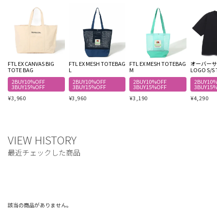
FTL EX CANVAS BIG
FTL EX MESH TOTEBAG
FTL EX MESH TOTEBAG
オーバーサイ
TOTE BAG
L
M
LOGO S/S 
2BUY10%OFF
2BUY10%OFF
2BUY10%OFF
2BUY10
3BUY15%OFF
3BUY15%OFF
3BUY15%OFF
3BUY15
¥
3,960
¥
3,960
¥
3,190
¥
4,290
該当の商品がありません。