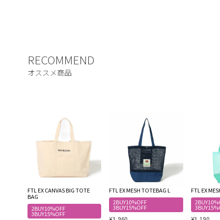
FTL EX CANVAS BIG TOTE
FTL EX MESH TOTEBAG L
FTL EX ME
BAG
2BUY10%OFF
2BUY10%
3BUY15%OFF
3BUY15%
2BUY10%OFF
3BUY15%OFF
¥
3,960
¥
3,190