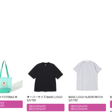
SH TOTEBAG M
オーバーサイズ BASIC LOGO
BASIC LOGO SLEEVE PATCH
B
S/S TEE
S/S TEE
OFF
OFF
2BUY10%OFF
2BUY10%OFF
3BUY15%OFF
3BUY15%OFF
¥