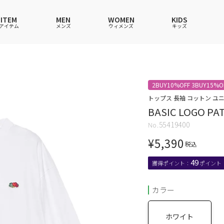
ITEM
MEN
WOMEN
KIDS
アイテム
メンズ
ウィメンズ
キッズ
ツ
ツ
ツ
ツ
ポロシャツ
ポロシャツ
ポロシャツ
ポロシャツ
2BUY10%OFF 3BUY15%O
ワンピース
セットアップ
ワンピース
ワンピース
トップス 長袖 コットン ユ
BASIC LOGO PAT
ウェア
ーウェア
ウェア
ウェア
ルームウェア
帽子
ルームウェア
ルームウェア
55419400
ショングッズ
ス
ス
ソックス
レイングッズ
バッグ
バッグ
¥
5,390
グッズ
税込
49
カラー
ホワイト