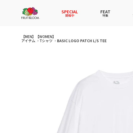
SPECIAL
FEAT
開催中
特集
【MEN】
【WOMEN】
全てのアイテム
全てのメンズ アイテム
全てのウィメンズ
全てのキッズ
アイテム
Tシャツ
BASIC LOGO PATCH L/S TEE
新着
新着
新着
新着
Tシャ
Tシャ
Tシャ
Tシャ
スウェットパーカー
スウェットパーカー
スウェットパーカー
スウェットパーカー
パンツ
パンツ
パンツ
パンツ
セットアップ
ルームウェア
セットアップ
セットアップ
その他
アンダ
その他
その他
アンダーウェアWOMEN
バッグ
帽子
帽子
帽子
ファッ
ソック
ソック
ファッショングッズ
レイングッズ
レイングッズ
レイン