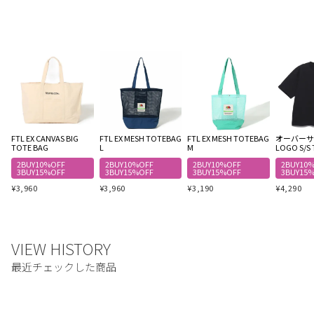
FTL EX CANVAS BIG
FTL EX MESH TOTEBAG
FTL EX MESH TOTEBAG
オーバーサイ
TOTE BAG
L
M
LOGO S/S 
2BUY10%OFF
2BUY10%OFF
2BUY10%OFF
2BUY10
3BUY15%OFF
3BUY15%OFF
3BUY15%OFF
3BUY15
¥
3,960
¥
3,960
¥
3,190
¥
4,290