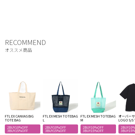
FTL EX CANVAS BIG
FTL EX MESH TOTEBAG
FTL EX MESH TOTEBAG
オーバーサイ
TOTE BAG
L
M
LOGO S/S 
2BUY10%OFF
2BUY10%OFF
2BUY10%OFF
2BUY10
3BUY15%OFF
3BUY15%OFF
3BUY15%OFF
3BUY15