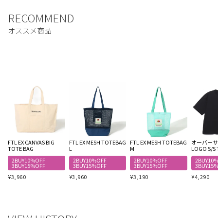
FTL EX CANVAS BIG
FTL EX MESH TOTEBAG
FTL EX MESH TOTEBAG
オーバーサイ
TOTE BAG
L
M
LOGO S/S 
2BUY10%OFF
2BUY10%OFF
2BUY10%OFF
2BUY10
3BUY15%OFF
3BUY15%OFF
3BUY15%OFF
3BUY15
¥
3,960
¥
3,960
¥
3,190
¥
4,290