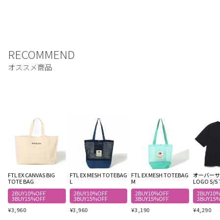
FTL EX CANVAS BIG
FTL EX MESH TOTEBAG
FTL EX MESH TOTEBAG
オーバーサイ
TOTE BAG
L
M
LOGO S/S 
2BUY10%OFF
2BUY10%OFF
2BUY10%OFF
2BUY10
3BUY15%OFF
3BUY15%OFF
3BUY15%OFF
3BUY15
¥
3,960
¥
3,960
¥
3,190
¥
4,290