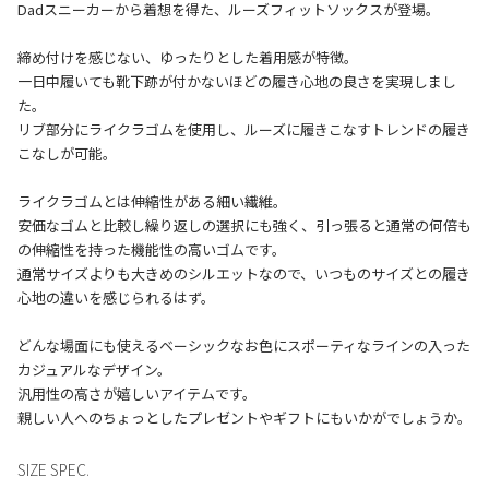
Dadスニーカーから着想を得た、ルーズフィットソックスが登場。
締め付けを感じない、ゆったりとした着用感が特徴。
一日中履いても靴下跡が付かないほどの履き心地の良さを実現しまし
た。
リブ部分にライクラゴムを使用し、ルーズに履きこなすトレンドの履き
こなしが可能。
ライクラゴムとは伸縮性がある細い繊維。
安価なゴムと比較し繰り返しの選択にも強く、引っ張ると通常の何倍も
の伸縮性を持った機能性の高いゴムです。
通常サイズよりも大きめのシルエットなので、いつものサイズとの履き
心地の違いを感じられるはず。
どんな場面にも使えるベーシックなお色にスポーティなラインの入った
カジュアルなデザイン。
汎用性の高さが嬉しいアイテムです。
SIZE SPEC.