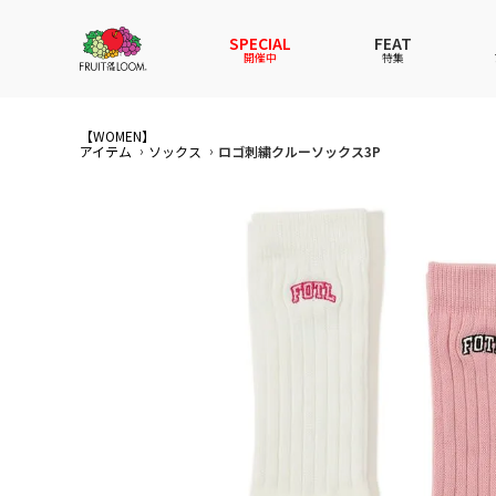
SPECIAL
FEAT
開催中
特集
【WOMEN】
全てのアイテム
全てのメンズ アイテム
全てのウィメンズ
全てのキッズ
アイテム
ソックス
ロゴ刺繍クルーソックス3P
新着
新着
新着
新着
Tシャ
Tシャ
Tシャ
Tシャ
スウェットパーカー
スウェットパーカー
スウェットパーカー
スウェットパーカー
パンツ
パンツ
パンツ
パンツ
セットアップ
ルームウェア
セットアップ
セットアップ
その他
アンダ
その他
その他
アンダーウェアWOMEN
バッグ
帽子
帽子
帽子
ファッ
ソック
ソック
ファッショングッズ
レイングッズ
レイングッズ
レイン