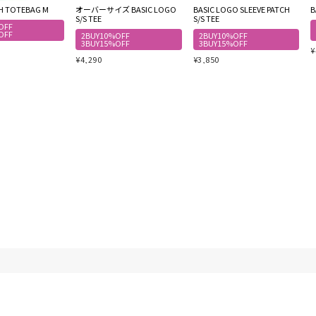
SH TOTEBAG M
オーバーサイズ BASIC LOGO
BASIC LOGO SLEEVE PATCH
B
S/S TEE
S/S TEE
OFF
OFF
2BUY10%OFF
2BUY10%OFF
3BUY15%OFF
3BUY15%OFF
¥
¥
4,290
¥
3,850
プライバシーポリシー
特定