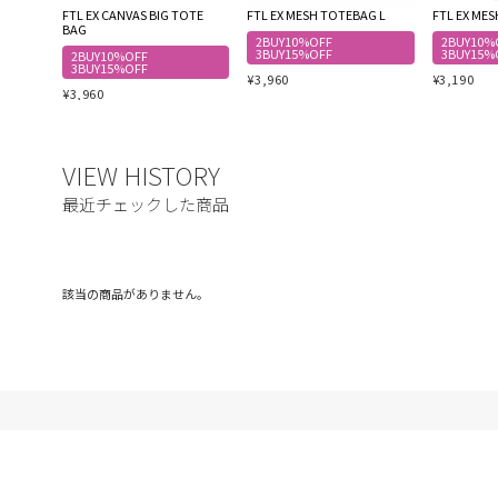
FTL EX CANVAS BIG TOTE
FTL EX MESH TOTEBAG L
FTL EX ME
BAG
2BUY10%OFF
2BUY10%
3BUY15%OFF
3BUY15%
2BUY10%OFF
3BUY15%OFF
¥
3,960
¥
3,190
¥
3,960
該当の商品がありません。
ご利用ガイド
利用規約