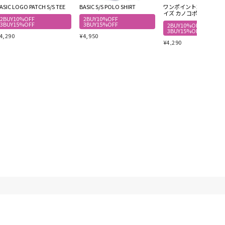
ASIC LOGO PATCH S/S TEE
BASIC S/S POLO SHIRT
ワンポイント刺繍 オー
イズ カノコポロシャツ
2BUY10%OFF
2BUY10%OFF
3BUY15%OFF
3BUY15%OFF
2BUY10%OFF
3BUY15%OFF
4,290
¥
4,950
¥
4,290
商取引法に基づく表記
お問い合わせ