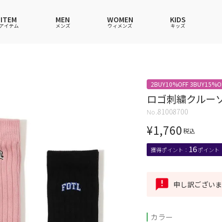
ITEM
MEN
WOMEN
KIDS
アイテム
メンズ
ウィメンズ
キッズ
ツ
ツ
ツ
ツ
ポロシャツ
ポロシャツ
ポロシャツ
ポロシャツ
2BUY10%OFF 3BUY15%O
ワンピース
セットアップ
ワンピース
ワンピース
ロゴ刺繍クルーソ
ウェア
ーウェア
ウェア
ウェア
ルームウェア
帽子
ルームウェア
ルームウェア
81008700
ショングッズ
ス
ス
ソックス
レイングッズ
バッグ
バッグ
¥
1,760
税込
グッズ
16
申し訳ございま
カラー