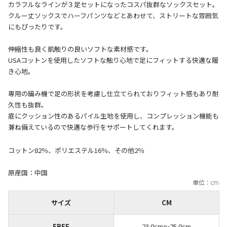
カラフルなラインが３足セットになったコスパ抜群なソックスセット。
クルー丈ソックスでハーフパンツなどとあわせて、ストリートな雰囲気
にもぴったりです。
伸縮性も良く肌触りの良いソフトな素材感です。
USAコットンを使用したソフトな触り心地で足にフィットする快適な履
き心地。
専用の編み機で足の形状を考慮し仕立てられておりフィット感もあり耐
久性も抜群。
底にクッション性のあるパイル生地を使用し、コンプレッション機能も
コットン82％、ポリエステル16％、その他2％
原産国：中国
サイズ
CM
FREE
23.0cm〜25.0cm