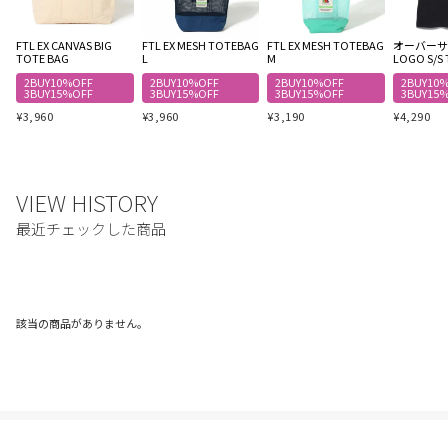
FTL EX CANVAS BIG
FTL EX MESH TOTEBAG
FTL EX MESH TOTEBAG
オーバーサイ
TOTE BAG
L
M
LOGO S/S 
2BUY10%OFF
2BUY10%OFF
2BUY10%OFF
2BUY10
3BUY15%OFF
3BUY15%OFF
3BUY15%OFF
3BUY15
¥
3,960
¥
3,960
¥
3,190
¥
4,290
該当の商品がありません。