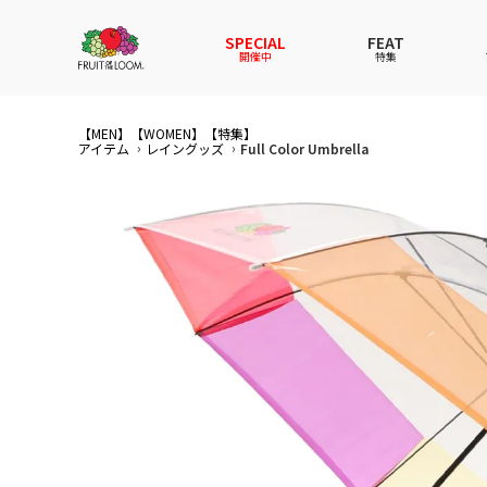
SPECIAL
FEAT
開催中
特集
【MEN】
【WOMEN】
全てのアイテム
全てのメンズ アイテム
全てのウィメンズ
全てのキッズ
【特集】
アイテム
レイングッズ
Full Color Umbrella
新着
新着
新着
新着
Tシャ
Tシャ
Tシャ
Tシャ
スウェットパーカー
スウェットパーカー
スウェットパーカー
スウェットパーカー
パンツ
パンツ
パンツ
パンツ
セットアップ
ルームウェア
セットアップ
セットアップ
その他
アンダ
その他
その他
アンダーウェアWOMEN
バッグ
帽子
帽子
帽子
ファッ
ソック
ソック
ファッショングッズ
レイングッズ
レイングッズ
レイン