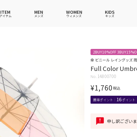
ITEM
MEN
WOMEN
KIDS
アイテム
メンズ
ウィメンズ
キッズ
ツ
ツ
ツ
ツ
ポロシャツ
ポロシャツ
ポロシャツ
ポロシャツ
2BUY10%OFF 3BUY15%O
ワンピース
セットアップ
ワンピース
ワンピース
傘 ビニール レイングッズ 雨
Full Color Umbr
ウェア
ーウェア
ウェア
ウェア
ルームウェア
帽子
ルームウェア
ルームウェア
14800700
ショングッズ
ス
ス
ソックス
レイングッズ
バッグ
バッグ
¥
1,760
グッズ
税込
16
申し訳ございま