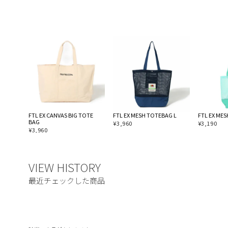
FTL EX CANVAS BIG TOTE
FTL EX MESH TOTEBAG L
FTL EX ME
BAG
¥
3,960
¥
3,190
¥
3,960