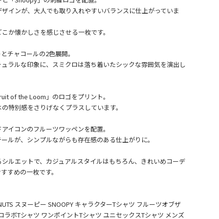
デザインが、大人でも取り入れやすいバランスに仕上がっていま
どこか懐かしさを感じさせる一枚です。
とチャコールの2色展開。
チュラルな印象に、スミクロは落ち着いたシックな雰囲気を演出し
t of the Loom」のロゴをプリント。
はの特別感をさりげなくプラスしています。
ドアイコンのフルーツワッペンを配置。
テールが、シンプルながらも存在感のある仕上がりに。
るシルエットで、カジュアルスタイルはもちろん、きれいめコーデ
おすすめの一枚です。
ANUTS スヌーピー SNOOPY キャラクターTシャツ フルーツオブザ
e Loom コラボTシャツ ワンポイントTシャツ ユニセックスTシャツ メンズ