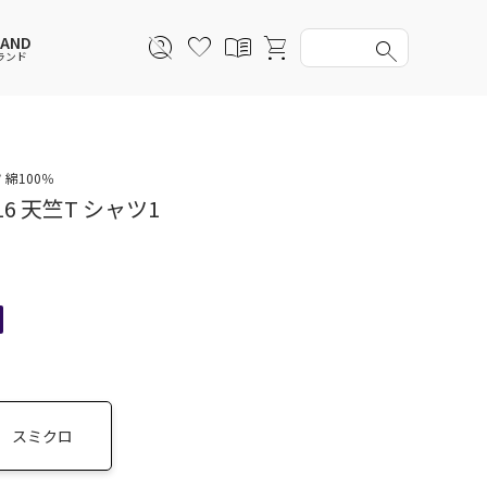
RAND
ランド
スウェットパーカー
スウェットパーカー
スウェットパーカー
スウェットパーカー
綿100％
S16 天竺T シャツ1
セットアップ
ルームウェア
セットアップ
セットアップ
アンダーウェアWOMEN
バッグ
帽子
帽子
ファッショングッズ
レイングッズ
レイングッズ
スミクロ