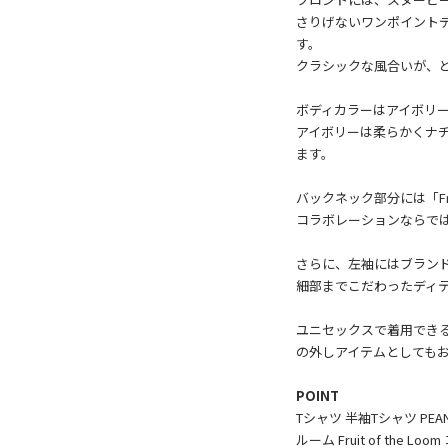
さりげないワンポイント
す。
クラシックな風合いが、
ボディカラーはアイボリー
アイボリーは柔らかくナ
ます。
バックネック部分には「Frui
コラボレーションならで
さらに、左袖にはブラン
細部までこだわったディ
ユニセックスで着用でき
の外しアイテムとしても
POINT
Tシャツ 半袖Tシャツ PE
ルーム Fruit of th