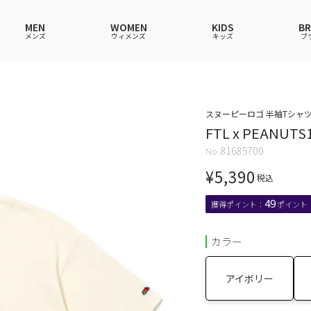
MEN
WOMEN
KIDS
B
メンズ
ウィメンズ
キッズ
ブ
ャツ
ャツ
ャツ
ャツ
スウェットシャツ
スウェットシャツ
スウェットシャツ
スウェットシャツ
スヌーピーロゴ 半袖Tシャツ 
FTL x PEANUT
ース
アップ
ース
ース
スカート
その他ウェア
スカート
スカート
81685700
ウェア
ウェア
ウェア
アンダーウェアMEN
ソックス
アンダーウェア
アンダーウェア
¥
5,390
ス
グッズ
バッグ
ファッショングッズ
ファッショングッズ
税込
49
カラー
アイボリー