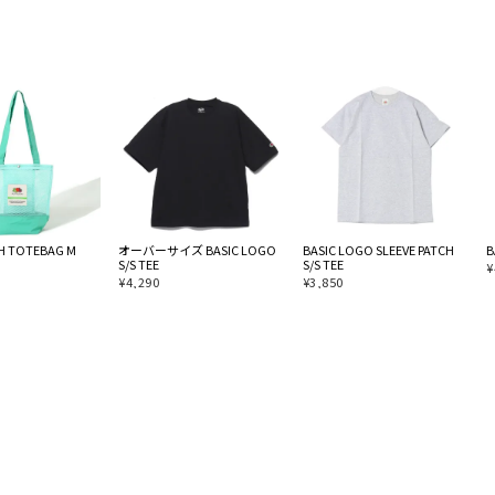
SH TOTEBAG M
オーバーサイズ BASIC LOGO
BASIC LOGO SLEEVE PATCH
B
S/S TEE
S/S TEE
¥
¥
4,290
¥
3,850