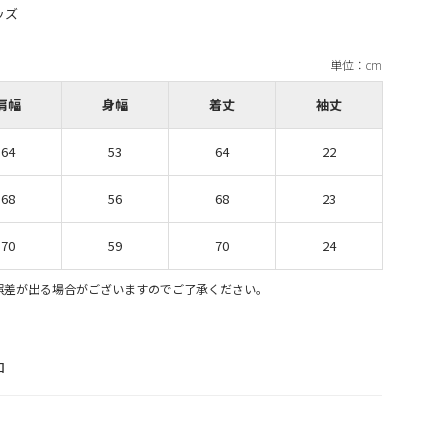
肩幅
身幅
着丈
袖丈
64
53
64
22
68
56
68
23
70
59
70
24
誤差が出る場合がございますのでご了承ください。
ロ