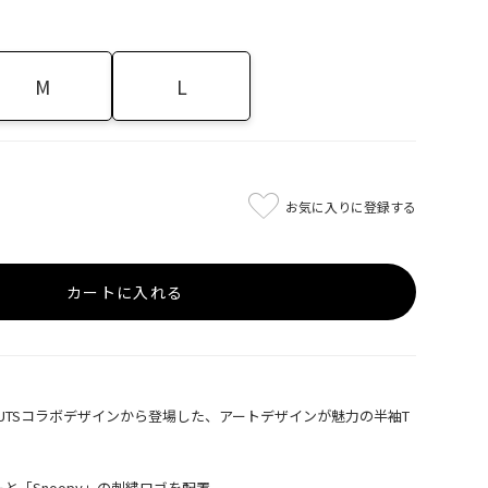
M
L
お気に入りに登録する
カートに入れる
omのPEANUTSコラボデザインから登場した、アートデザインが魅力の半袖T
と「Snoopy」の刺繍ロゴを配置。