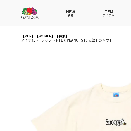
NEW
ITEM
新着
アイテム
【MEN】
【WOMEN】
全てのアイテム
全てのメンズ アイテム
全てのウィメンズ
全てのキッズ
【特集】
アイテム
Tシャツ
FTL x PEANUTS16 天竺T シャツ1
Tシャツ
Tシャツ
Tシャツ
Tシャツ
ポロシ
ポロシ
ポロシ
ポロシ
パンツ
パンツ
パンツ
パンツ
ワンピ
セット
ワンピ
ワンピ
その他ウェア
アンダーウェア
その他ウェア
その他ウェア
ルーム
帽子
ルーム
ルーム
帽子
ファッショングッズ
ソックス
ソックス
ソック
レイン
バッグ
バッグ
レイングッズ