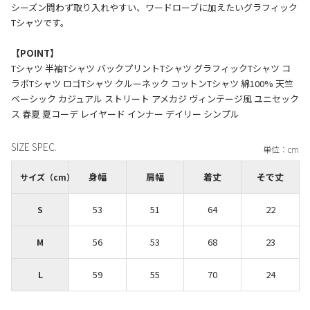
シーズン問わず取り入れやすい、ワードローブに加えたいグラフィック
Tシャツです。
【POINT】
Tシャツ 半袖Tシャツ バックプリントTシャツ グラフィックTシャツ コ
ラボTシャツ ロゴTシャツ クルーネック コットンTシャツ 綿100% 天竺
ベーシック カジュアル ストリート アメカジ ヴィンテージ風 ユニセック
SIZE SPEC.
身幅
肩幅
着丈
そで丈
サイズ（cm）
53
51
64
22
S
56
53
68
23
M
59
55
70
24
L