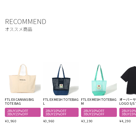
FTL EX CANVAS BIG
FTL EX MESH TOTEBAG
FTL EX MESH TOTEBAG
オーバーサイ
TOTE BAG
L
M
LOGO S/S 
2BUY10%OFF
2BUY10%OFF
2BUY10%OFF
2BUY10
3BUY15%OFF
3BUY15%OFF
3BUY15%OFF
3BUY15
¥
3,960
¥
3,960
¥
3,190
¥
4,290