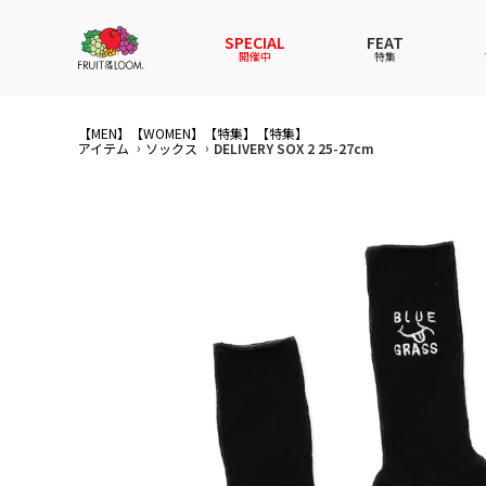
SPECIAL
FEAT
開催中
特集
【MEN】
【WOMEN】
全てのアイテム
全てのメンズ アイテム
全てのウィメンズ
全てのキッズ
【特集】
【特集】
アイテム
ソックス
DELIVERY SOX 2 25-27cm
新着
新着
新着
新着
Tシャ
Tシャ
Tシャ
Tシャ
スウェットパーカー
スウェットパーカー
スウェットパーカー
スウェットパーカー
パンツ
パンツ
パンツ
パンツ
セットアップ
ルームウェア
セットアップ
セットアップ
その他
アンダ
その他
その他
アンダーウェアWOMEN
バッグ
帽子
帽子
帽子
ファッ
ソック
ソック
ファッショングッズ
レイングッズ
レイングッズ
レイン