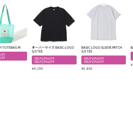
SH TOTEBAG M
オーバーサイズ BASIC LOGO
BASIC LOGO SLEEVE PATCH
B
S/S TEE
S/S TEE
OFF
OFF
2BUY10%OFF
2BUY10%OFF
3BUY15%OFF
3BUY15%OFF
¥
¥
4,290
¥
3,850