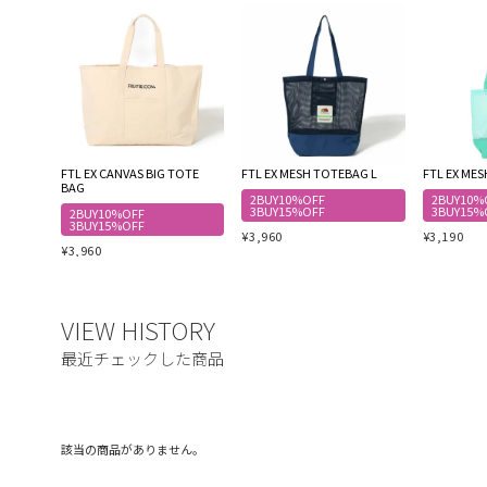
FTL EX CANVAS BIG TOTE
FTL EX MESH TOTEBAG L
FTL EX ME
BAG
2BUY10%OFF
2BUY10%
3BUY15%OFF
3BUY15%
2BUY10%OFF
3BUY15%OFF
¥
3,960
¥
3,190
¥
3,960
該当の商品がありません。