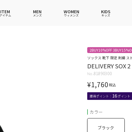
ITEM
MEN
WOMEN
KIDS
アイテム
メンズ
ウィメンズ
キッズ
ツ
ツ
ツ
ツ
ポロシャツ
ポロシャツ
ポロシャツ
ポロシャツ
2BUY10%OFF 3BUY15%O
ワンピース
セットアップ
ワンピース
ワンピース
ソックス 靴下 限定 刺繍 ス
DELIVERY SOX 2
ウェア
ーウェア
ウェア
ウェア
ルームウェア
帽子
ルームウェア
ルームウェア
81890300
ショングッズ
ス
ス
ソックス
レイングッズ
バッグ
バッグ
¥
1,760
グッズ
税込
16
カラー
ブラック