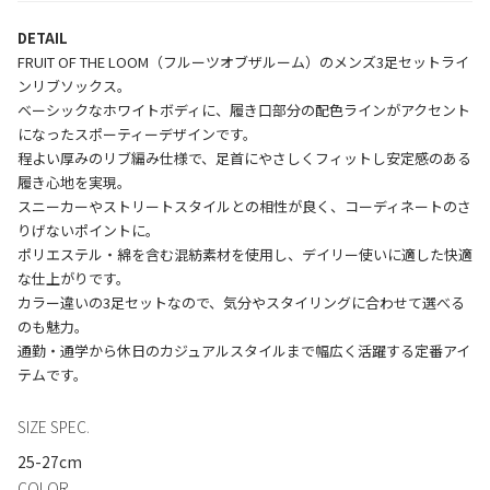
DETAIL
FRUIT OF THE LOOM（フルーツオブザルーム）のメンズ3足セットライ
ンリブソックス。
ベーシックなホワイトボディに、履き口部分の配色ラインがアクセント
になったスポーティーデザインです。
程よい厚みのリブ編み仕様で、足首にやさしくフィットし安定感のある
履き心地を実現。
スニーカーやストリートスタイルとの相性が良く、コーディネートのさ
りげないポイントに。
ポリエステル・綿を含む混紡素材を使用し、デイリー使いに適した快適
な仕上がりです。
カラー違いの3足セットなので、気分やスタイリングに合わせて選べる
のも魅力。
通勤・通学から休日のカジュアルスタイルまで幅広く活躍する定番アイ
SIZE SPEC.
25-27cm
COLOR.