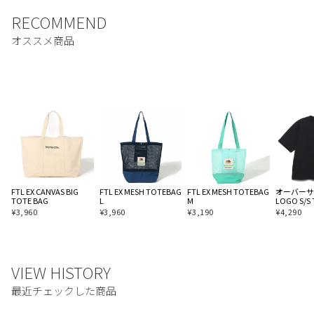
FTL EX CANVAS BIG
FTL EX MESH TOTEBAG
FTL EX MESH TOTEBAG
オーバーサイ
TOTE BAG
L
M
LOGO S/S 
¥
3,960
¥
3,960
¥
3,190
¥
4,290