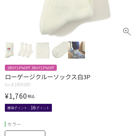
2BUY10%OFF 3BUY15%OFF
ローゲージクルーソックス白3P
81009200
¥
1,760
税込
16
カラー