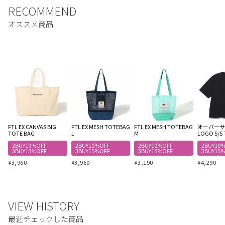
FTL EX CANVAS BIG
FTL EX MESH TOTEBAG
FTL EX MESH TOTEBAG
オーバーサイ
TOTE BAG
L
M
LOGO S/S 
2BUY10%OFF
2BUY10%OFF
2BUY10%OFF
2BUY10
3BUY15%OFF
3BUY15%OFF
3BUY15%OFF
3BUY15
¥
3,960
¥
3,960
¥
3,190
¥
4,290