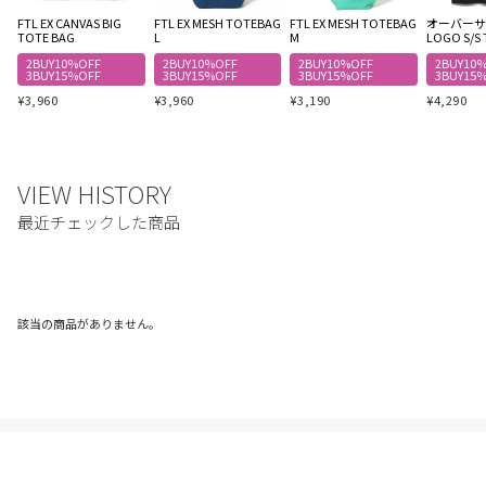
FTL EX CANVAS BIG
FTL EX MESH TOTEBAG
FTL EX MESH TOTEBAG
オーバーサイ
TOTE BAG
L
M
LOGO S/S 
2BUY10%OFF
2BUY10%OFF
2BUY10%OFF
2BUY10
3BUY15%OFF
3BUY15%OFF
3BUY15%OFF
3BUY15
¥
3,960
¥
3,960
¥
3,190
¥
4,290
該当の商品がありません。
ご利用ガイド
利用規約
プライバシーポリシー
特定商取引法に基づく表記