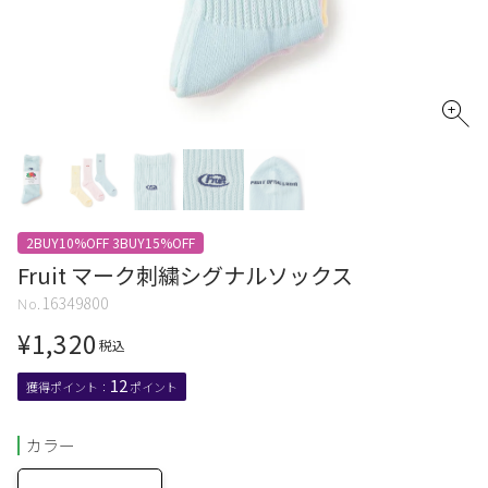
2BUY10%OFF 3BUY15%OFF
Fruit マーク刺繍シグナルソックス
16349800
¥
1,320
税込
12
カラー