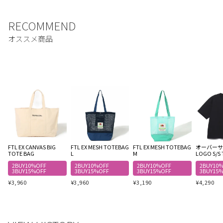
FTL EX CANVAS BIG
FTL EX MESH TOTEBAG
FTL EX MESH TOTEBAG
オーバーサイ
TOTE BAG
L
M
LOGO S/S 
2BUY10%OFF
2BUY10%OFF
2BUY10%OFF
2BUY10
3BUY15%OFF
3BUY15%OFF
3BUY15%OFF
3BUY15
¥
3,960
¥
3,960
¥
3,190
¥
4,290