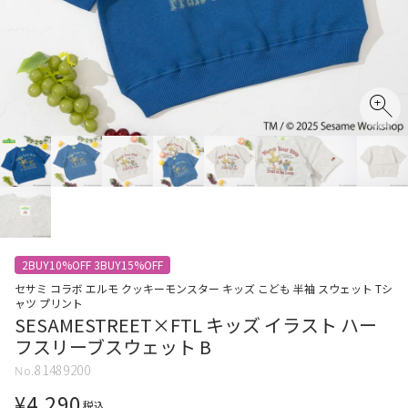
2BUY10%OFF 3BUY15%OFF
セサミ コラボ エルモ クッキーモンスター キッズ こども 半袖 スウェット Tシ
ャツ プリント
SESAMESTREET×FTL キッズ イラスト ハー
フスリーブスウェット B
81489200
¥
4,290
税込