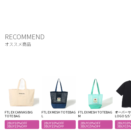
FTL EX CANVAS BIG
FTL EX MESH TOTEBAG
FTL EX MESH TOTEBAG
オーバーサイ
TOTE BAG
L
M
LOGO S/S 
2BUY10%OFF
2BUY10%OFF
2BUY10%OFF
2BUY10
3BUY15%OFF
3BUY15%OFF
3BUY15%OFF
3BUY15