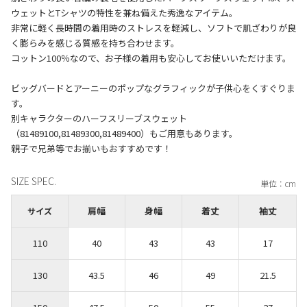
ウェットとTシャツの特性を兼ね備えた秀逸なアイテム。
非常に軽く長時間の着用時のストレスを軽減し、ソフトで肌ざわりが良
く膨らみを感じる質感を持ち合わせます。
コットン100％なので、お子様の着用も安心してお使いいただけます。
ビッグバードとアーニーのポップなグラフィックが子供心をくすぐりま
す。
別キャラクターのハーフスリーブスウェット
（81489100,81489300,81489400）もご用意もあります。
SIZE SPEC.
肩幅
身幅
着丈
袖丈
サイズ
110
40
43
43
17
130
43.5
46
49
21.5