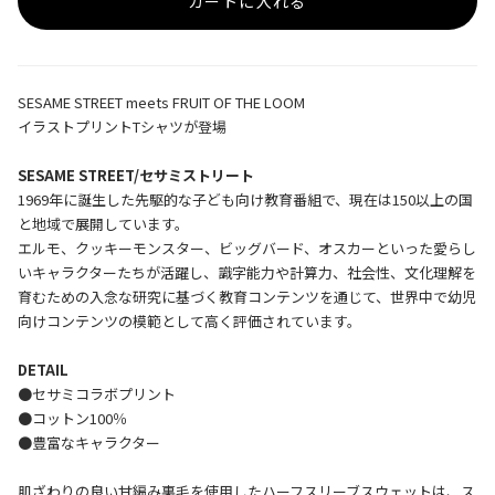
カートに入れる
SESAME STREET meets FRUIT OF THE LOOM
イラストプリントTシャツが登場
SESAME STREET/セサミストリート
1969年に誕生した先駆的な子ども向け教育番組で、現在は150以上の国
と地域で展開しています。
エルモ、クッキーモンスター、ビッグバード、オスカーといった愛らし
いキャラクターたちが活躍し、識字能力や計算力、社会性、文化理解を
育むための入念な研究に基づく教育コンテンツを通じて、世界中で幼児
向けコンテンツの模範として高く評価されています。
DETAIL
●セサミコラボプリント
●コットン100％
●豊富なキャラクター
肌ざわりの良い甘編み裏毛を使用したハーフスリーブスウェットは、ス