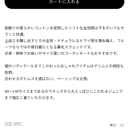
カートに入れる
肌触りの柔らかいコットンを使用したソフトな生地感は汗をかいてもサ
ラリと快適。
上品さを醸し出すとろみ生地・ナチュラルなドライ感を兼ね備え、フル
ーツならではの毎日着たくなる裏毛スウェットです。
兄弟・姉妹でお揃いやサイズ違いのコーディネートもおすすめです。
細かいディテールまでこだわったおしゃれアイテムはデニムとの相性も
抜群。
合わせるボトムスを選ばない、ベーシックな丈感。
90〜140サイズまであるのでキッズから大人っぽさにこだわるジュニア
まで幅広く着ていただけます。
SIZE SPEC.