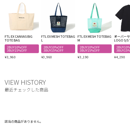
FTL EX CANVAS BIG
FTL EX MESH TOTEBAG
FTL EX MESH TOTEBAG
オーバーサイ
TOTE BAG
L
M
LOGO S/S 
2BUY10%OFF
2BUY10%OFF
2BUY10%OFF
2BUY10
3BUY15%OFF
3BUY15%OFF
3BUY15%OFF
3BUY15
¥
3,960
¥
3,960
¥
3,190
¥
4,290
該当の商品がありません。