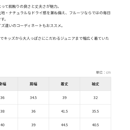
よって肌触りの良さと丈夫さが魅力。
生地・ナチュラルなドライ感を兼ね備え、フルーツならではの毎日
です。
イズ違いのコーディネートもおススメ。
るのでキッズから大人っぽさにこだわるジュニアまで幅広く着ていた
身幅
肩幅
着丈
袖丈
36
34.5
39
32
38
36
41.5
35.5
40
39
44.5
40.5