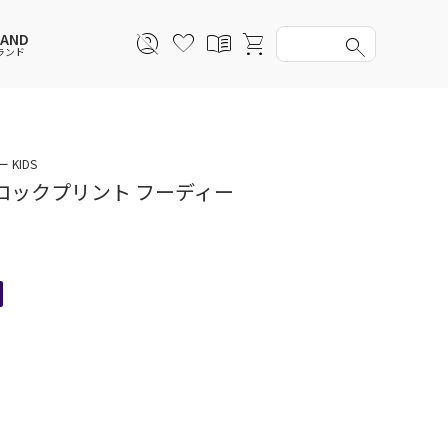
RAND
ランド
スウェットパーカー
スウェットパーカー
スウェットパーカー
スウェットパーカー
KIDS
ロックプリント フーディー
セットアップ
ルームウェア
セットアップ
セットアップ
アンダーウェアWOMEN
バッグ
帽子
帽子
ファッショングッズ
レイングッズ
レイングッズ