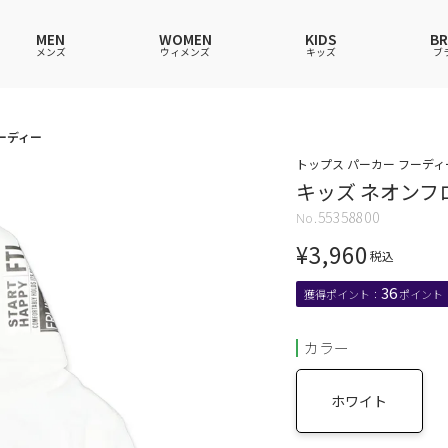
MEN
WOMEN
KIDS
B
メンズ
ウィメンズ
キッズ
ブ
ーディー
ャツ
ャツ
ャツ
ャツ
スウェットシャツ
スウェットシャツ
スウェットシャツ
スウェットシャツ
トップス パーカー フーディー 
キッズ ネオンフ
ース
アップ
ース
ース
スカート
その他ウェア
スカート
スカート
55358800
ウェア
ウェア
ウェア
アンダーウェアMEN
ソックス
アンダーウェア
アンダーウェア
¥
3,960
ス
グッズ
バッグ
ファッショングッズ
ファッショングッズ
税込
36
カラー
ホワイト