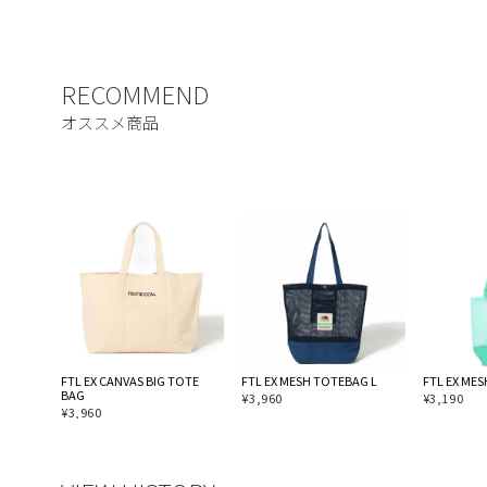
FTL EX CANVAS BIG TOTE
FTL EX MESH TOTEBAG L
FTL EX ME
BAG
¥
3,960
¥
3,190
¥
3,960