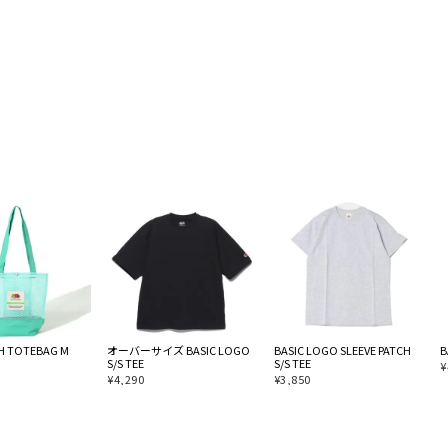
SH TOTEBAG M
オーバーサイズ BASIC LOGO
BASIC LOGO SLEEVE PATCH
B
S/S TEE
S/S TEE
¥
¥
4,290
¥
3,850