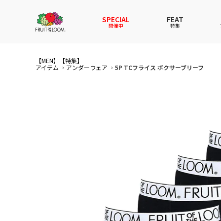
SPECIAL
FEAT
開催中
特集
【MEN】
【特集】
全てのアイテム
全てのメンズ アイテム
全てのウィメンズ
全てのキッズ
アイテム
アンダーウェア
5P TCフライス ボクサーブリーフ
新着
新着
新着
新着
Tシャ
Tシャ
Tシャ
Tシャ
スウェットパーカー
スウェットパーカー
スウェットパーカー
スウェットパーカー
パンツ
パンツ
パンツ
パンツ
セットアップ
ルームウェア
セットアップ
セットアップ
その他
アンダ
その他
その他
アンダーウェアWOMEN
バッグ
帽子
帽子
帽子
ファッ
ソック
ソック
ファッショングッズ
レイングッズ
レイングッズ
レイン