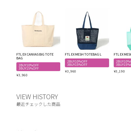
FTL EX CANVAS BIG TOTE
FTL EX MESH TOTEBAG L
FTL EX ME
BAG
2BUY10%OFF
2BUY10%
3BUY15%OFF
3BUY15%
2BUY10%OFF
3BUY15%OFF
¥
3,960
¥
3,190
¥
3,960