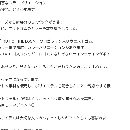
豊富なカラーバリエーション
も優れ、穿き心地抜群
リーズから新展開の５Pパックが登場！
まに、アウトゴムのカラー色数を増やしました。
UIT OF THE LOOM」のロゴライン入りウエストゴム。
カラーまで幅広くカラーバリエーションがあります。
レスのロゴ入りジャガードゴムでさりげないラインデザインがポイ
とみせたり、見えないところにもこだわりたい方におすすめです。
ーウェアになっています。
ットン素材を使用し、ポリエステルを配合したことで乾きやすく扱
ントフォルムが程よくフィットし快適な穿き心地を実現。
注目したいポイント◎
るアイテムは大切な人へのちょっとしたギフトとしても喜ばれま