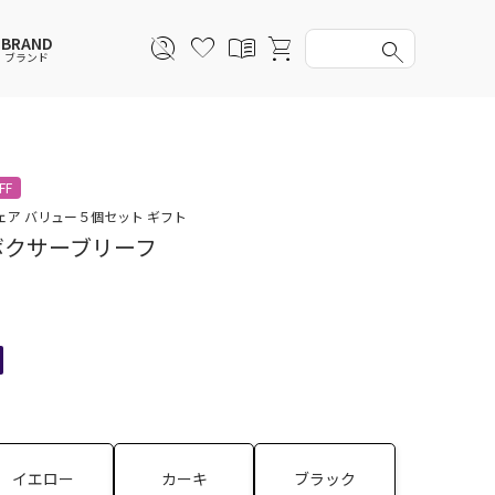
BRAND
ブランド
スウェットシャツ
スウェットシャツ
スウェットシャツ
スウェットシャツ
FF
スカート
その他ウェア
スカート
スカート
ェア バリュー５個セット ギフト
 ボクサーブリーフ
アンダーウェアMEN
ソックス
アンダーウェア
アンダーウェア
バッグ
ファッショングッズ
ファッショングッズ
イエロー
カーキ
ブラック