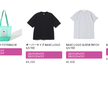
SH TOTEBAG M
オーバーサイズ BASIC LOGO
BASIC LOGO SLEEVE PATCH
B
S/S TEE
S/S TEE
OFF
OFF
2BUY10%OFF
2BUY10%OFF
3BUY15%OFF
3BUY15%OFF
¥
¥
4,290
¥
3,850