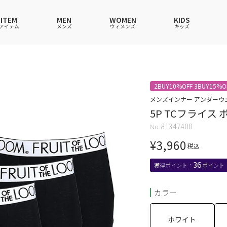
ITEM
MEN
WOMEN
KIDS
アイテム
メンズ
ウィメンズ
キッズ
ツ
ツ
ツ
ツ
ポロシャツ
ポロシャツ
ポロシャツ
ポロシャツ
2BUY10%OFF 3BUY15%O
ワンピース
セットアップ
ワンピース
ワンピース
メンズインナー アンダーウ
5P TCフライス
ウェア
ーウェア
ウェア
ウェア
ルームウェア
帽子
ルームウェア
ルームウェア
81347400
ショングッズ
ス
ス
ソックス
レイングッズ
バッグ
バッグ
¥
3,960
グッズ
税込
36
カラー
ホワイト