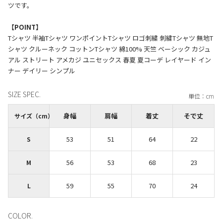
ツです。
【POINT】
Tシャツ 半袖Tシャツ ワンポイントTシャツ ロゴ刺繍 刺繍Tシャツ 無地T
シャツ クルーネック コットンTシャツ 綿100% 天竺 ベーシック カジュ
アル ストリート アメカジ ユニセックス 春夏 夏コーデ レイヤード イン
SIZE SPEC.
身幅
肩幅
着丈
そで丈
サイズ（cm）
53
51
64
22
S
56
53
68
23
M
59
55
70
24
L
COLOR.