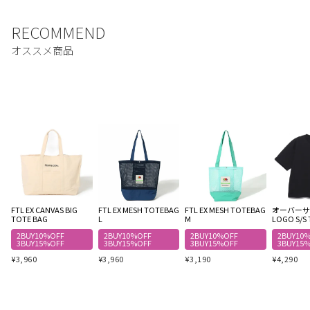
FTL EX CANVAS BIG
FTL EX MESH TOTEBAG
FTL EX MESH TOTEBAG
オーバーサイ
TOTE BAG
L
M
LOGO S/S 
2BUY10%OFF
2BUY10%OFF
2BUY10%OFF
2BUY10
3BUY15%OFF
3BUY15%OFF
3BUY15%OFF
3BUY15
¥
3,960
¥
3,960
¥
3,190
¥
4,290