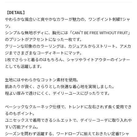
【DETAIL】
やわらかな風合いと爽やかなカラーが魅力の、ワンポイント刺繍Tシャ
ツ。
シンプルな無地ボディに、胸元には「CAN’T BE FREE WITHOUT FRUIT」
のプリントがアクセントになった一枚です。
クリーンな印象のカラーリングは、カジュアルからストリート、アメカ
ジまでさまざまなコーディネートにマッチ。
1枚でさらっと着るのはもちろん、シャツやライトアウターのインナー
としても活躍します。
生地にはやわらかなコットン素材を使用。
肌あたりが良く、さらりとした快適な着心地を実現しました。
程よい厚みで透けにくく、デイリーユースにぴったりです。
ベーシックなクルーネック仕様で、トレンドに左右されず長く愛用でき
るのもポイント。
ユニセックスで着用できるシルエットで、デイリーコーデに取り入れや
すい万能アイテム。
シーズンを問わず活躍する、ワードローブに揃えておきたい定番Tシャ