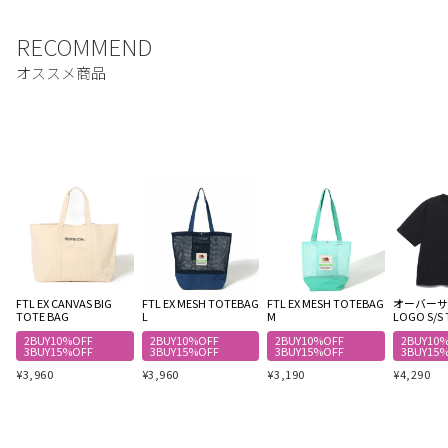
FTL EX CANVAS BIG
FTL EX MESH TOTEBAG
FTL EX MESH TOTEBAG
オーバーサイ
TOTE BAG
L
M
LOGO S/S 
2BUY10%OFF
2BUY10%OFF
2BUY10%OFF
2BUY10
3BUY15%OFF
3BUY15%OFF
3BUY15%OFF
3BUY15
¥
3,960
¥
3,960
¥
3,190
¥
4,290