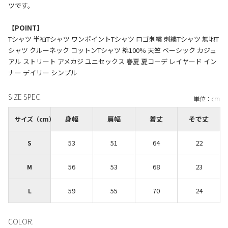
ツです。
【POINT】
Tシャツ 半袖Tシャツ ワンポイントTシャツ ロゴ刺繍 刺繍Tシャツ 無地T
シャツ クルーネック コットンTシャツ 綿100% 天竺 ベーシック カジュ
アル ストリート アメカジ ユニセックス 春夏 夏コーデ レイヤード イン
SIZE SPEC.
身幅
肩幅
着丈
そで丈
サイズ（cm）
53
51
64
22
S
56
53
68
23
M
59
55
70
24
L
COLOR.