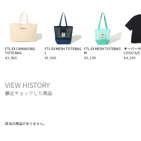
FTL EX CANVAS BIG
FTL EX MESH TOTEBAG
FTL EX MESH TOTEBAG
オーバーサイ
TOTE BAG
L
M
LOGO S/S 
¥
3,960
¥
3,960
¥
3,190
¥
4,290
該当の商品がありません。