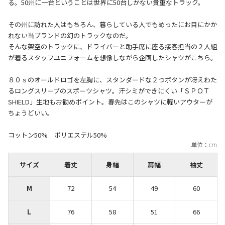
る。50州に一台ということは世界に50台しかない貴重なトラック。
その州に訪れた人はもちろん、暮らしている人でもめったにお目にかか
れない当ブランドの幻のトラックなのだ。
そんな架空のトラックに、ドライバーと助手席に座る接客担当の２人組
が着るスタッフユニフォームを想像しながら企画したシャツがこちら。
８０ｓのオールドロゴを左胸に、スタンダードな２つボタンが冴えわた
るロングスリーブのスポーツシャツ。汗シミができにくい「ＳＰＯＴ
SHIELD」生地もお勧めポイント。春先はこのシャツに軽いアウターが
ちょうどいい。
コットン50% ポリエステル50%
サイズ
着丈
身幅
肩幅
袖丈
M
72
54
49
60
L
76
58
51
66