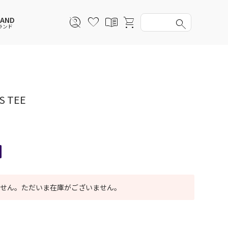
RAND
ランド
スウェットパーカー
スウェットパーカー
スウェットパーカー
スウェットパーカー
セットアップ
ルームウェア
セットアップ
セットアップ
S TEE
アンダーウェアWOMEN
バッグ
帽子
帽子
ファッショングッズ
レイングッズ
レイングッズ
せん。ただいま在庫がございません。