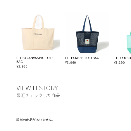
FTL EX CANVAS BIG TOTE
FTL EX MESH TOTEBAG L
FTL EX ME
BAG
¥
3,960
¥
3,190
¥
3,960
該当の商品がありません。