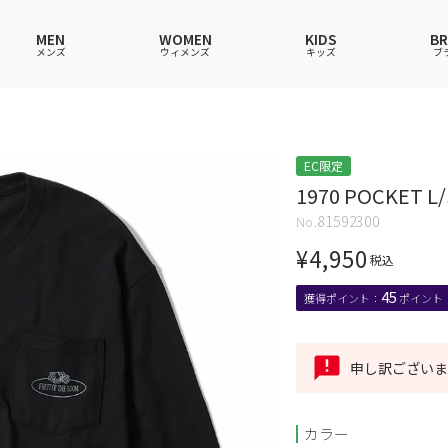
MEN
WOMEN
KIDS
B
メンズ
ウィメンズ
キッズ
ブ
ャツ
ャツ
ャツ
ャツ
スウェットシャツ
スウェットシャツ
スウェットシャツ
スウェットシャツ
EC限定
ース
アップ
ース
ース
スカート
その他ウェア
スカート
スカート
1970 POCKET L/
ウェア
ウェア
ウェア
アンダーウェアMEN
ソックス
アンダーウェア
アンダーウェア
81592300
ス
グッズ
バッグ
ファッショングッズ
ファッショングッズ
¥
4,950
税込
45
申し訳ございま
カラー