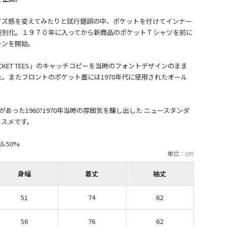
イズ感を変えてみたりと試行錯誤の中、ポケットを付けてインナー
差別化。１９７０年に入ってから新商品のポケットＴシャツを前に
ーンを開始。
KET TEES」のキャッチコピーを当時のフォントデザインのまま
。またフロントのポケット面には1970年代に使用されたオール
あった1960?1970年当時の雰囲気を醸し出した ニュースタンダ
ススメです。
ル50%
身幅
着丈
袖丈
51
74
62
56
76
62