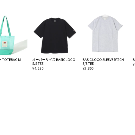
SH TOTEBAG M
オーバーサイズ BASIC LOGO
BASIC LOGO SLEEVE PATCH
B
S/S TEE
S/S TEE
¥
¥
4,290
¥
3,850