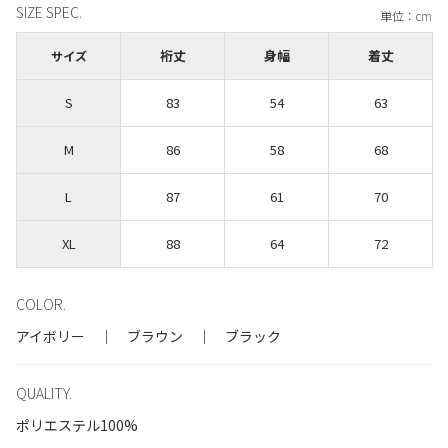
SIZE SPEC.
裄丈
身幅
着丈
サイズ
S
83
54
63
M
86
58
68
L
87
61
70
XL
88
64
72
COLOR.
アイボリー ｜ ブラウン ｜ ブラック
QUALITY.
ポリエステル100%