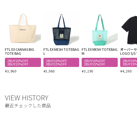
FTL EX CANVAS BIG
FTL EX MESH TOTEBAG
FTL EX MESH TOTEBAG
オーバーサイ
TOTE BAG
L
M
LOGO S/S 
2BUY10%OFF
2BUY10%OFF
2BUY10%OFF
2BUY10
3BUY15%OFF
3BUY15%OFF
3BUY15%OFF
3BUY15
¥
3,960
¥
3,960
¥
3,190
¥
4,290