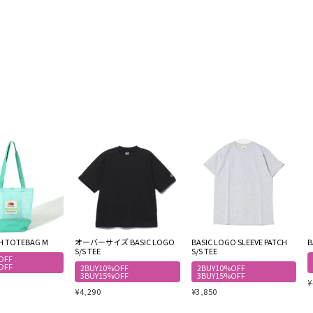
SH TOTEBAG M
オーバーサイズ BASIC LOGO
BASIC LOGO SLEEVE PATCH
B
S/S TEE
S/S TEE
OFF
OFF
2BUY10%OFF
2BUY10%OFF
3BUY15%OFF
3BUY15%OFF
¥
¥
4,290
¥
3,850