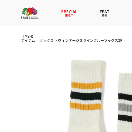
SPECIAL
FEAT
開催中
特集
【MEN】
全てのアイテム
全てのメンズ アイテム
全てのウィメンズ
全てのキッズ
アイテム
ソックス
ヴィンテージ３ラインクルーソックス3P
新着
新着
新着
新着
Tシャ
Tシャ
Tシャ
Tシャ
スウェットパーカー
スウェットパーカー
スウェットパーカー
スウェットパーカー
パンツ
パンツ
パンツ
パンツ
セットアップ
ルームウェア
セットアップ
セットアップ
その他
アンダ
その他
その他
アンダーウェアWOMEN
バッグ
帽子
帽子
帽子
ファッ
ソック
ソック
ファッショングッズ
レイングッズ
レイングッズ
レイン