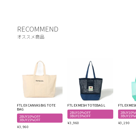
FTL EX CANVAS BIG TOTE
FTL EX MESH TOTEBAG L
FTL EX ME
BAG
2BUY10%OFF
2BUY10%
3BUY15%OFF
3BUY15%
2BUY10%OFF
3BUY15%OFF
¥
3,960
¥
3,190
¥
3,960