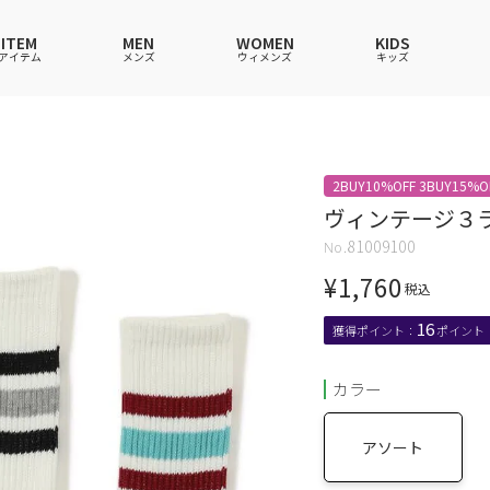
ITEM
MEN
WOMEN
KIDS
アイテム
メンズ
ウィメンズ
キッズ
ツ
ツ
ツ
ツ
ポロシャツ
ポロシャツ
ポロシャツ
ポロシャツ
2BUY10%OFF 3BUY15%O
ワンピース
セットアップ
ワンピース
ワンピース
ヴィンテージ３
ウェア
ーウェア
ウェア
ウェア
ルームウェア
帽子
ルームウェア
ルームウェア
81009100
ショングッズ
ス
ス
ソックス
レイングッズ
バッグ
バッグ
¥
1,760
税込
グッズ
16
カラー
アソート