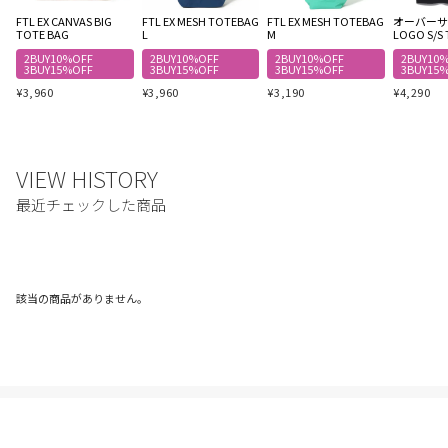
FTL EX CANVAS BIG
FTL EX MESH TOTEBAG
FTL EX MESH TOTEBAG
オーバーサイ
TOTE BAG
L
M
LOGO S/S 
2BUY10%OFF
2BUY10%OFF
2BUY10%OFF
2BUY10
3BUY15%OFF
3BUY15%OFF
3BUY15%OFF
3BUY15
¥
3,960
¥
3,960
¥
3,190
¥
4,290
該当の商品がありません。
ご利用ガイド
利用規約
プライバシーポリシー
特定商取引法に基づく表記