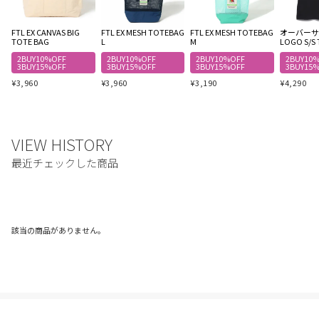
FTL EX CANVAS BIG
FTL EX MESH TOTEBAG
FTL EX MESH TOTEBAG
オーバーサイ
TOTE BAG
L
M
LOGO S/S 
2BUY10%OFF
2BUY10%OFF
2BUY10%OFF
2BUY10
3BUY15%OFF
3BUY15%OFF
3BUY15%OFF
3BUY15
¥
3,960
¥
3,960
¥
3,190
¥
4,290
該当の商品がありません。