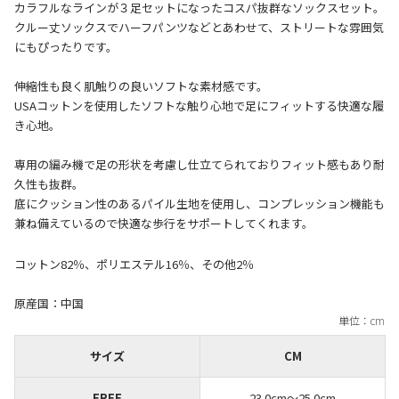
カラフルなラインが３足セットになったコスパ抜群なソックスセット。
クルー丈ソックスでハーフパンツなどとあわせて、ストリートな雰囲気
にもぴったりです。
伸縮性も良く肌触りの良いソフトな素材感です。
USAコットンを使用したソフトな触り心地で足にフィットする快適な履
き心地。
専用の編み機で足の形状を考慮し仕立てられておりフィット感もあり耐
久性も抜群。
底にクッション性のあるパイル生地を使用し、コンプレッション機能も
コットン82％、ポリエステル16％、その他2％
原産国：中国
サイズ
CM
FREE
23.0cm〜25.0cm