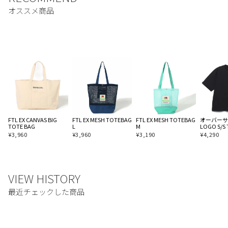
FTL EX CANVAS BIG
FTL EX MESH TOTEBAG
FTL EX MESH TOTEBAG
オーバーサイ
TOTE BAG
L
M
LOGO S/S 
¥
3,960
¥
3,960
¥
3,190
¥
4,290