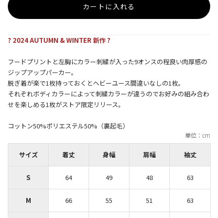
カートに入れる
? 2024 AUTUMN & WINTER 新作 ?
フードプリントと左胸にカラー刺繍が入った9オンスの程良い肉厚感の
ジップアップパーカー。
脱ぎ着が楽で1枚持っておくとヘビーユース間違いなしの1枚。
それぞれボディカラーによって刺繍カラーが違うのでお好みの組み合わ
せを楽しめる1枚がストア限定リリース。
コットン50%ポリエステル50%（裏起毛）
サイズ
着丈
身幅
肩幅
袖丈
S
64
49
48
63
M
66
55
51
63