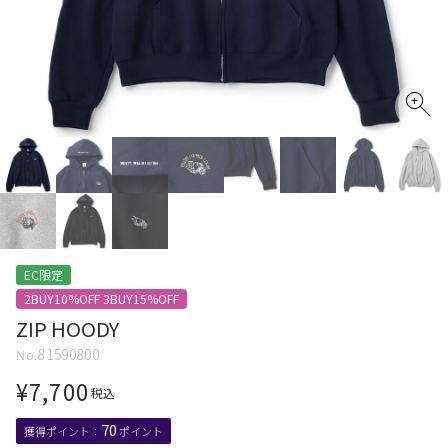
EC限定
2BUY10%OFF 3BUY15%OFF
ZIP HOODY
81590800
¥
7,700
税込
70