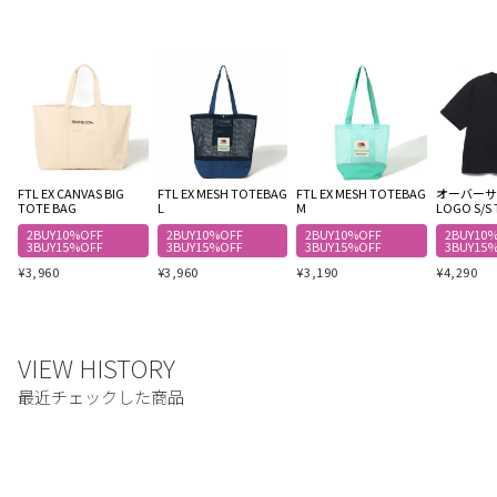
FTL EX CANVAS BIG
FTL EX MESH TOTEBAG
FTL EX MESH TOTEBAG
オーバーサイ
TOTE BAG
L
M
LOGO S/S 
2BUY10%OFF
2BUY10%OFF
2BUY10%OFF
2BUY10
3BUY15%OFF
3BUY15%OFF
3BUY15%OFF
3BUY15
¥
3,960
¥
3,960
¥
3,190
¥
4,290