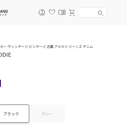
RAND
ランド
スウェットパーカー
スウェットパーカー
スウェットパーカー
スウェットパーカー
ーカー ヴィンテージ ビンテージ 古着 アメカジ ジーンズ デニム
ODIE
セットアップ
ルームウェア
セットアップ
セットアップ
アンダーウェアWOMEN
バッグ
帽子
帽子
ファッショングッズ
レイングッズ
レイングッズ
ブラック
グレー