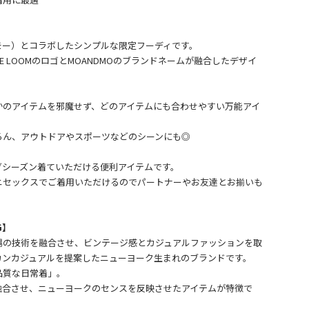
ドモー）とコラボしたシンプルな限定フーディです。
 THE LOOMのロゴとMOANDMOのブランドネームが融合したデザイ
かのアイテムを邪魔せず、どのアイテムにも合わせやすい万能アイ
ろん、アウトドアやスポーツなどのシーンにも◎
グシーズン着ていただける便利アイテムです。
ニセックスでご着用いただけるのでパートナーやお友達とお揃いも
G】
場の技術を融合させ、ビンテージ感とカジュアルファッションを取
カンカジュアルを提案したニューヨーク生まれのブランドです。
品質な日常着」。
融合させ、ニューヨークのセンスを反映させたアイテムが特徴で