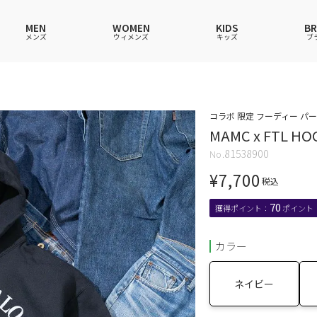
MEN
WOMEN
KIDS
B
メンズ
ウィメンズ
キッズ
ブ
ャツ
ャツ
ャツ
ャツ
スウェットシャツ
スウェットシャツ
スウェットシャツ
スウェットシャツ
コラボ 限定 フーディー パ
MAMC x FTL HO
ース
アップ
ース
ース
スカート
その他ウェア
スカート
スカート
81538900
ウェア
ウェア
ウェア
アンダーウェアMEN
ソックス
アンダーウェア
アンダーウェア
¥
7,700
ス
グッズ
バッグ
ファッショングッズ
ファッショングッズ
税込
70
カラー
ネイビー