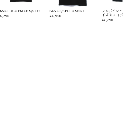
ASIC LOGO PATCH S/S TEE
BASIC S/S POLO SHIRT
ワンポイント刺繍 オー
イズ カノコポロシャツ
4,290
¥
4,950
¥
4,290
商取引法に基づく表記
お問い合わせ