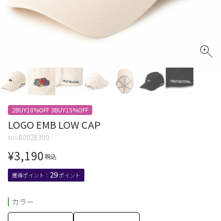
2BUY10%OFF 3BUY15%OFF
LOGO EMB LOW CAP
80028300
¥
3,190
税込
29
カラー