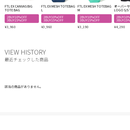
FTL EX CANVAS BIG
FTL EX MESH TOTEBAG
FTL EX MESH TOTEBAG
オーバーサイ
TOTE BAG
L
M
LOGO S/S 
2BUY10%OFF
2BUY10%OFF
2BUY10%OFF
2BUY10
3BUY15%OFF
3BUY15%OFF
3BUY15%OFF
3BUY15
¥
3,960
¥
3,960
¥
3,190
¥
4,290
該当の商品がありません。
ご利用ガイド
利用規約
プライバシーポリシー
特定商取引法に基づく表記