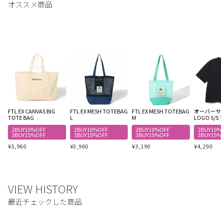
FTL EX CANVAS BIG
FTL EX MESH TOTEBAG
FTL EX MESH TOTEBAG
オーバーサイ
TOTE BAG
L
M
LOGO S/S 
2BUY10%OFF
2BUY10%OFF
2BUY10%OFF
2BUY10
3BUY15%OFF
3BUY15%OFF
3BUY15%OFF
3BUY15
¥
3,960
¥
3,960
¥
3,190
¥
4,290