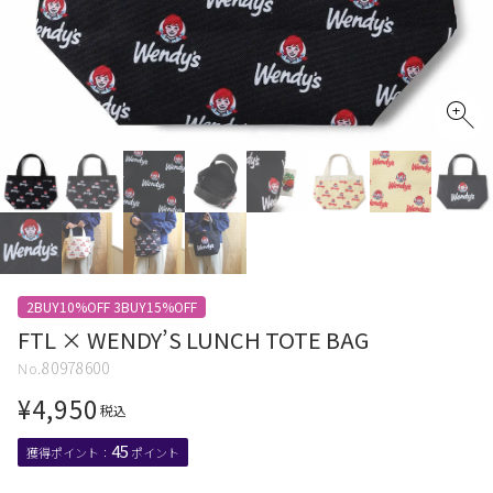
2BUY10%OFF 3BUY15%OFF
FTL × WENDY’S LUNCH TOTE BAG
80978600
¥
4,950
税込
45