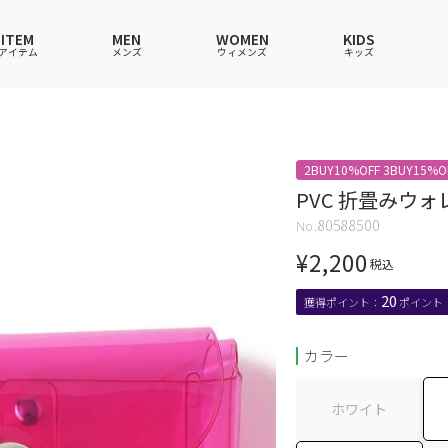
ITEM
MEN
WOMEN
KIDS
アイテム
メンズ
ウィメンズ
キッズ
ツ
ツ
ツ
ツ
ポロシャツ
ポロシャツ
ポロシャツ
ポロシャツ
2BUY10%OFF 3BUY15%O
ワンピース
セットアップ
ワンピース
ワンピース
PVC 折畳みウォ
ウェア
ーウェア
ウェア
ウェア
ルームウェア
帽子
ルームウェア
ルームウェア
80588500
ショングッズ
ス
ス
ソックス
レイングッズ
バッグ
バッグ
¥
2,200
税込
グッズ
20
カラー
ホワイト