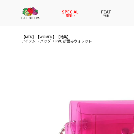
SPECIAL
FEAT
開催中
特集
【MEN】
【WOMEN】
全てのアイテム
全てのメンズ アイテム
全てのウィメンズ
全てのキッズ
【特集】
アイテム
バッグ
PVC 折畳みウォレット
新着
新着
新着
新着
Tシャ
Tシャ
Tシャ
Tシャ
スウェットパーカー
スウェットパーカー
スウェットパーカー
スウェットパーカー
パンツ
パンツ
パンツ
パンツ
セットアップ
ルームウェア
セットアップ
セットアップ
その他
アンダ
その他
その他
アンダーウェアWOMEN
バッグ
帽子
帽子
帽子
ファッ
ソック
ソック
ファッショングッズ
レイングッズ
レイングッズ
レイン