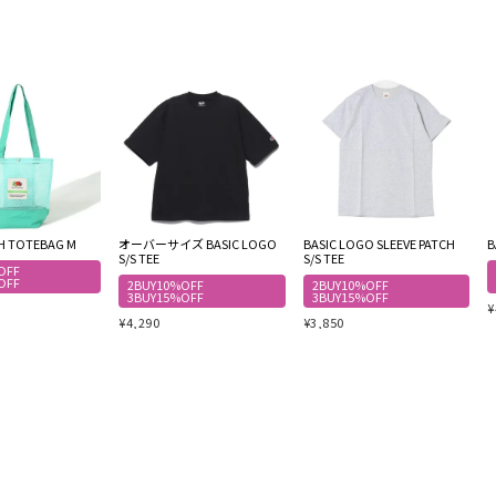
SH TOTEBAG M
オーバーサイズ BASIC LOGO
BASIC LOGO SLEEVE PATCH
B
S/S TEE
S/S TEE
OFF
OFF
2BUY10%OFF
2BUY10%OFF
3BUY15%OFF
3BUY15%OFF
¥
¥
4,290
¥
3,850