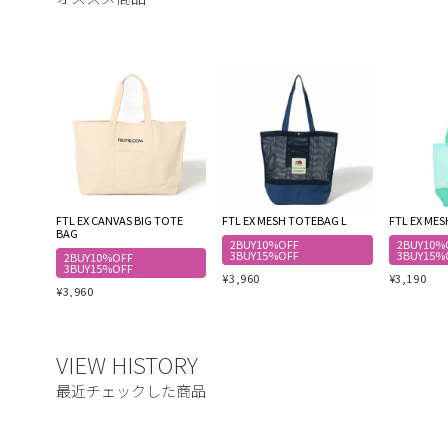
FTL EX CANVAS BIG TOTE
FTL EX MESH TOTEBAG L
FTL EX ME
BAG
2BUY10%OFF
2BUY10%
3BUY15%OFF
3BUY15%
2BUY10%OFF
3BUY15%OFF
¥
3,960
¥
3,190
¥
3,960