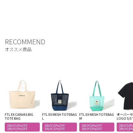
FTL EX CANVAS BIG
FTL EX MESH TOTEBAG
FTL EX MESH TOTEBAG
オーバーサイ
TOTE BAG
L
M
LOGO S/S 
2BUY10%OFF
2BUY10%OFF
2BUY10%OFF
2BUY10
3BUY15%OFF
3BUY15%OFF
3BUY15%OFF
3BUY15