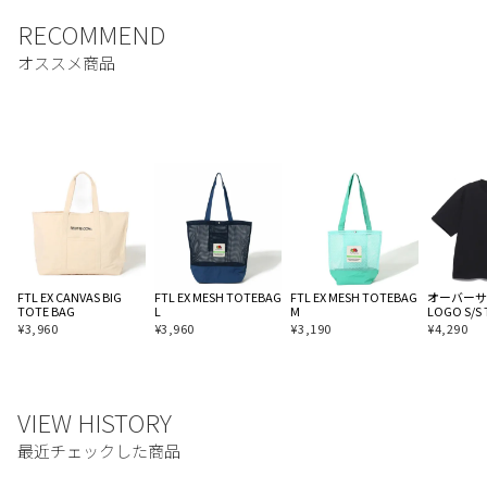
FTL EX CANVAS BIG
FTL EX MESH TOTEBAG
FTL EX MESH TOTEBAG
オーバーサイ
TOTE BAG
L
M
LOGO S/S 
¥
3,960
¥
3,960
¥
3,190
¥
4,290