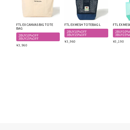
FTL EX CANVAS BIG TOTE
FTL EX MESH TOTEBAG L
FTL EX ME
BAG
2BUY10%OFF
2BUY10%
3BUY15%OFF
3BUY15%
2BUY10%OFF
3BUY15%OFF
¥
3,960
¥
3,190
¥
3,960