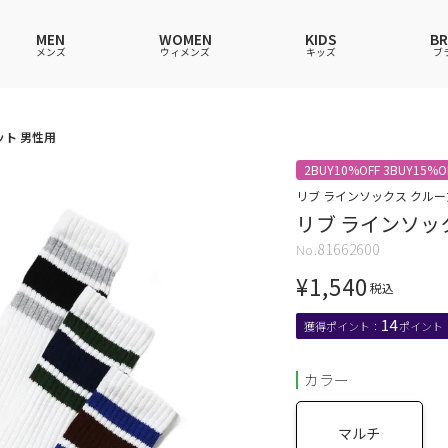
MEN
WOMEN
KIDS
B
メンズ
ウィメンズ
キッズ
ブ
ット 男性用
ャツ
ャツ
ャツ
ャツ
スウェットシャツ
スウェットシャツ
スウェットシャツ
スウェットシャツ
2BUY10%OFF 3BUY15%O
ース
アップ
ース
ース
スカート
その他ウェア
スカート
スカート
リブ ラインソックス クルー
リブ ラインソッ
ウェア
ウェア
ウェア
アンダーウェアMEN
ソックス
アンダーウェア
アンダーウェア
81662600
ス
グッズ
バッグ
ファッショングッズ
ファッショングッズ
¥
1,540
税込
14
カラー
マルチ