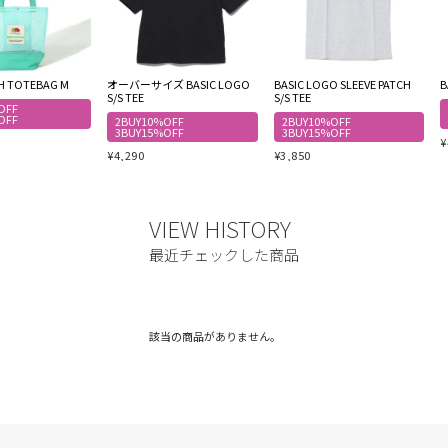
SH TOTEBAG M
オーバーサイズ BASIC LOGO
BASIC LOGO SLEEVE PATCH
B
S/S TEE
S/S TEE
OFF
OFF
2BUY10%OFF
2BUY10%OFF
3BUY15%OFF
3BUY15%OFF
¥
¥
4,290
¥
3,850
該当の商品がありません。