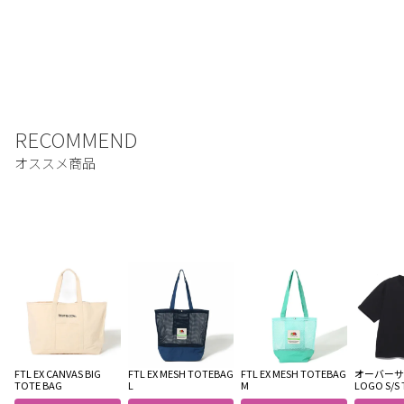
FTL EX CANVAS BIG
FTL EX MESH TOTEBAG
FTL EX MESH TOTEBAG
オーバーサイ
TOTE BAG
L
M
LOGO S/S 