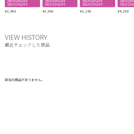
2BUY10%OFF
2BUY10%OFF
2BUY10%OFF
2BUY10
3BUY15%OFF
3BUY15%OFF
3BUY15%OFF
3BUY15
¥
3,960
¥
3,960
¥
3,190
¥
4,290
該当の商品がありません。
ご利用ガイド
利用規約
プライバシーポリシー
特定商取引法に基づく表記
お問い合わせ