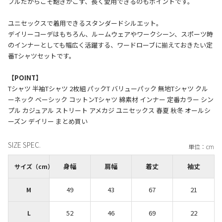
プルだからこそ飽きがこず、長く愛用できるのもポイントです。
ユニセックスで着用できるスタンダードシルエット。
デイリーコーデはもちろん、ルームウェアやワークシーン、スポーツ時
のインナーとしても幅広く活躍する、ワードローブに揃えておきたい定
番Tシャツセットです。
【POINT】
Tシャツ 半袖Tシャツ 2枚組 パックT バリューパック 無地Tシャツ クル
ーネック ベーシック コットンTシャツ 綿素材 インナー 定番カラー シン
プル カジュアル ストリート アメカジ ユニセックス 春夏 秋冬 オールシ
SIZE SPEC.
身幅
肩幅
着丈
袖丈
サイズ（cm）
49
43
67
21
M
52
46
69
22
L