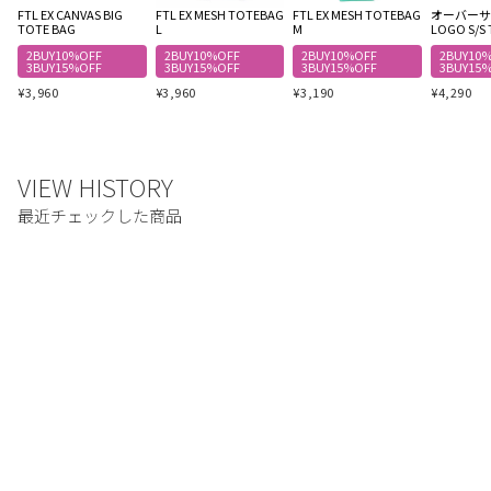
FTL EX CANVAS BIG
FTL EX MESH TOTEBAG
FTL EX MESH TOTEBAG
オーバーサイ
TOTE BAG
L
M
LOGO S/S 
2BUY10%OFF
2BUY10%OFF
2BUY10%OFF
2BUY10
3BUY15%OFF
3BUY15%OFF
3BUY15%OFF
3BUY15
¥
3,960
¥
3,960
¥
3,190
¥
4,290
該当の商品がありません。