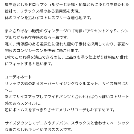
肩を落としたドロップショルダーと身幅・袖幅ともにゆとりを持たせた
設計で、リラックス感のある着用感を実現。
体のラインを拾わずストレスフリーな着心地です。
またさりげない胸元のヴィンテージロゴ刺繍がアクセントとなり、シン
プルながらも存在感のある一着です。
軽く、清涼感のある通気性に優れた鹿の子素材を採用しており、春夏～
初秋のロングシーズンを快適に過ごせます。
1枚でこなれ感を演出できるのに、上品さも漂う仕上がりは幅広い世代
にフィットすると思います。
コーディネート
リラックス感のあるオーバーサイジングなシルエット。サイズ展開はS
～L。
あえてサイズアップしてワイドパンツと合わせれば今っぽいストリート
感のあるスタイルに。
逆にボトムスをすっきりさせてメリハリコーデもおすすめです。
サイズダウンしてデニムやチノパン、スラックスと合わせてベーシック
な着こなしもキレイめでおススメです。