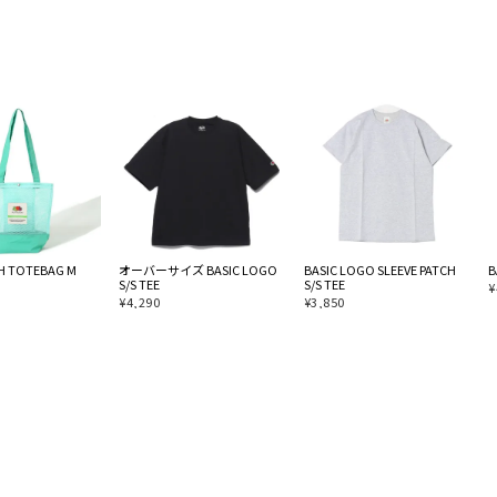
SH TOTEBAG M
オーバーサイズ BASIC LOGO
BASIC LOGO SLEEVE PATCH
B
S/S TEE
S/S TEE
¥
¥
4,290
¥
3,850