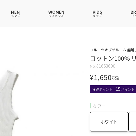
MEN
WOMEN
KIDS
B
メンズ
ウィメンズ
キッズ
ブ
ャツ
ャツ
ャツ
ャツ
スウェットシャツ
スウェットシャツ
スウェットシャツ
スウェットシャツ
フルーツオブザルーム 無地 /
コットン100%
ース
アップ
ース
ース
スカート
その他ウェア
スカート
スカート
81653600
ウェア
ウェア
ウェア
アンダーウェアMEN
ソックス
アンダーウェア
アンダーウェア
¥
1,650
ス
グッズ
バッグ
ファッショングッズ
ファッショングッズ
税込
15
カラー
ホワイト