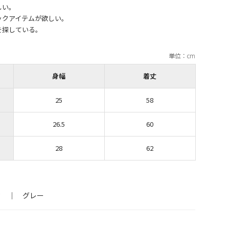
しい。
ックアイテムが欲しい。
身幅
着丈
25
58
26.5
60
28
62
ク ｜ グレー