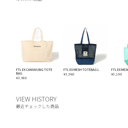
FTL EX CANVAS BIG TOTE
FTL EX MESH TOTEBAG L
FTL EX ME
BAG
¥
3,960
¥
3,190
¥
3,960