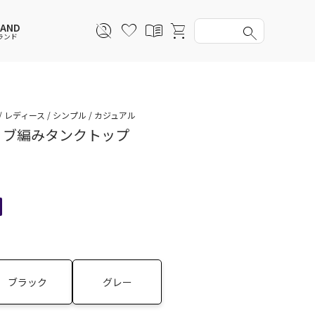
RAND
ランド
スウェットパーカー
スウェットパーカー
スウェットパーカー
スウェットパーカー
 レディース / シンプル / カジュアル
 リブ編みタンクトップ
セットアップ
ルームウェア
セットアップ
セットアップ
アンダーウェアWOMEN
バッグ
帽子
帽子
ファッショングッズ
レイングッズ
レイングッズ
ブラック
グレー