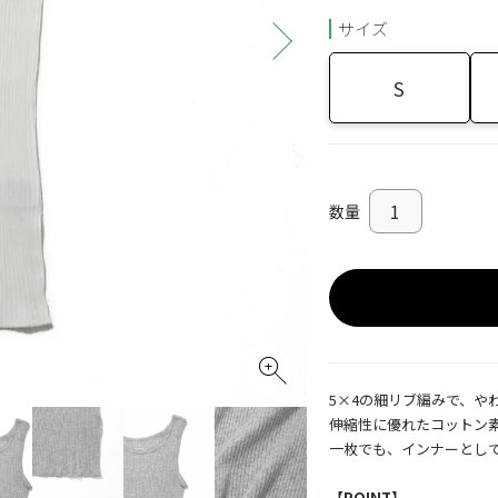
サイズ
S
5×4の細リブ編みで、や
伸縮性に優れたコットン
一枚でも、インナーとし
【POINT】