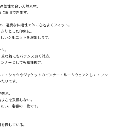
、通気性の良い天然素材。
適に着用できます。
とで、適度な伸縮性で体に心地よくフィット。
っきりとした印象に。
らしいシルエットを演出します。
ック。
、重ね着にもバランス良く対応。
インナーとしても相性抜群。
して・シャツやジャケットのインナー・ルームウェアとして・ワン
ったりです。
で選ぶ。
地よさを妥協しない。
きたい、定番の一枚です。
材を探している。