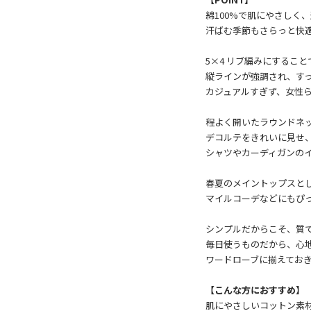
綿100%で肌にやさしく
汗ばむ季節もさらっと快
5×4 リブ編みにするこ
縦ラインが強調され、す
カジュアルすぎず、女性
程よく開いたラウンドネ
デコルテをきれいに見せ
シャツやカーディガンの
春夏のメイントップスと
マイルコーデなどにもぴ
シンプルだからこそ、質
毎日使うものだから、心
ワードローブに揃えてお
【こんな方におすすめ】
肌にやさしいコットン素