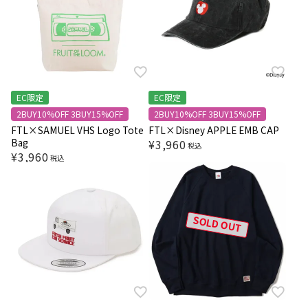
EC限定
EC限定
2BUY10%OFF 3BUY15%OFF
2BUY10%OFF 3BUY15%OFF
FTL×SAMUEL VHS Logo Tote
FTL×Disney APPLE EMB CAP
Bag
¥
3,960
税込
¥
3,960
税込
SOLD OUT