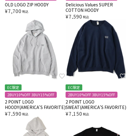
OLD LOGO ZIP HOODY
Delicious Values SUPER
COTTON HOODY
¥
7,700
税込
¥
7,590
税込
EC限定
EC限定
2BUY10%OFF 3BUY15%OFF
2BUY10%OFF 3BUY15%OFF
2 POINT LOGO
2 POINT LOGO
HOODY(AMERICA'S FAVORITE)
SWEAT(AMERICA'S FAVORITE)
¥
7,590
¥
7,150
税込
税込