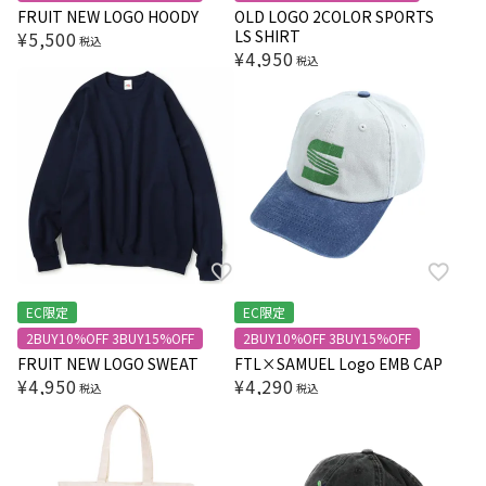
FRUIT NEW LOGO HOODY
OLD LOGO 2COLOR SPORTS
LS SHIRT
¥
5,500
税込
¥
4,950
税込
EC限定
EC限定
2BUY10%OFF 3BUY15%OFF
2BUY10%OFF 3BUY15%OFF
FRUIT NEW LOGO SWEAT
FTL×SAMUEL Logo EMB CAP
¥
4,950
¥
4,290
税込
税込