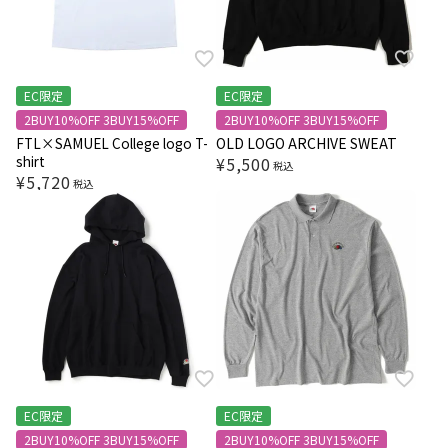
EC限定
EC限定
2BUY10%OFF 3BUY15%OFF
2BUY10%OFF 3BUY15%OFF
FTL×SAMUEL College logo T-
OLD LOGO ARCHIVE SWEAT
shirt
¥
5,500
税込
¥
5,720
税込
EC限定
EC限定
2BUY10%OFF 3BUY15%OFF
2BUY10%OFF 3BUY15%OFF