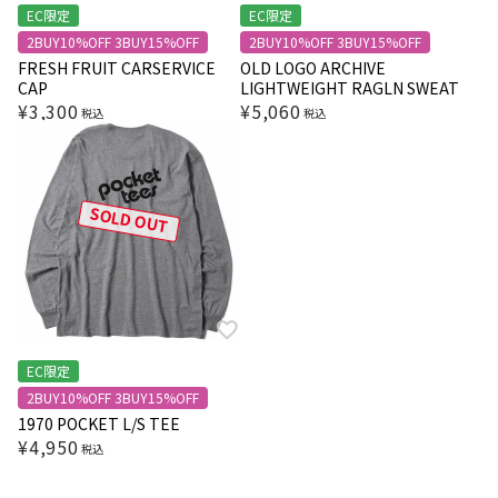
EC限定
EC限定
2BUY10%OFF 3BUY15%OFF
2BUY10%OFF 3BUY15%OFF
FRESH FRUIT CARSERVICE
OLD LOGO ARCHIVE
CAP
LIGHTWEIGHT RAGLN SWEAT
¥
3,300
¥
5,060
税込
税込
SOLD OUT
EC限定
2BUY10%OFF 3BUY15%OFF
1970 POCKET L/S TEE
¥
4,950
税込