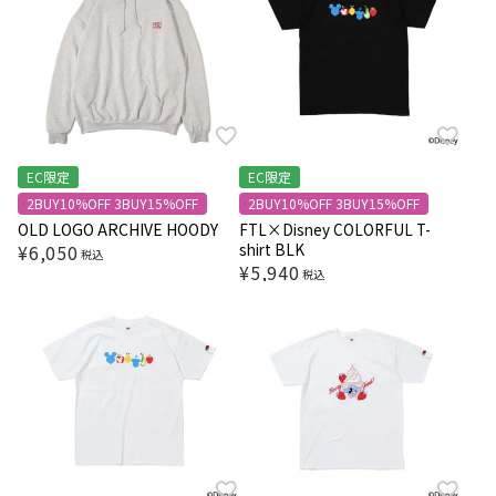
EC限定
EC限定
2BUY10%OFF 3BUY15%OFF
2BUY10%OFF 3BUY15%OFF
OLD LOGO ARCHIVE HOODY
FTL×Disney COLORFUL T-
shirt BLK
¥
6,050
税込
¥
5,940
税込