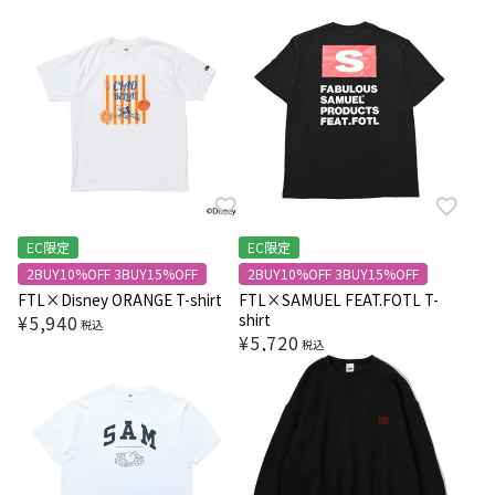
EC限定
EC限定
2BUY10%OFF 3BUY15%OFF
2BUY10%OFF 3BUY15%OFF
FTL×Disney ORANGE T-shirt
FTL×SAMUEL FEAT.FOTL T-
shirt
¥
5,940
税込
¥
5,720
税込