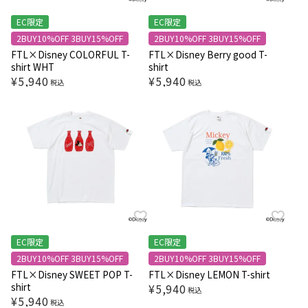
EC限定
EC限定
2BUY10%OFF 3BUY15%OFF
2BUY10%OFF 3BUY15%OFF
FTL×Disney COLORFUL T-
FTL×Disney Berry good T-
shirt WHT
shirt
¥
5,940
¥
5,940
税込
税込
EC限定
EC限定
2BUY10%OFF 3BUY15%OFF
2BUY10%OFF 3BUY15%OFF
FTL×Disney SWEET POP T-
FTL×Disney LEMON T-shirt
shirt
¥
5,940
税込
¥
5,940
税込