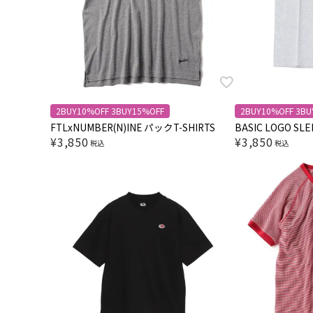
2BUY10%OFF 3BUY15%OFF
2BUY10%OFF 3BU
FTLxNUMBER(N)INE パックT-SHIRTS
BASIC LOGO SLE
¥
3,850
¥
3,850
税込
税込