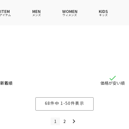
ITEM
MEN
WOMEN
KIDS
アイテム
メンズ
ウィメンズ
キッズ
ツ
ツ
ツ
ツ
ポロシャツ
ポロシャツ
ポロシャツ
ポロシャツ
ワンピース
セットアップ
ワンピース
ワンピース
ウェア
ーウェア
ウェア
ウェア
ルームウェア
帽子
ルームウェア
ルームウェア
ショングッズ
ス
ス
ソックス
レイングッズ
バッグ
バッグ
グッズ
新着順
価格が安い順
68
件中
1
-
50
件表示
1
2