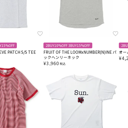
Y15%OFF
2BUY10%OFF 3BUY15%OFF
2BU
EVE PATCH S/S TEE
FRUIT OF THE LOOMxNUMBER(N)INE パ
オーバ
ックヘンリーネック
¥
4,
¥
3,960
税込