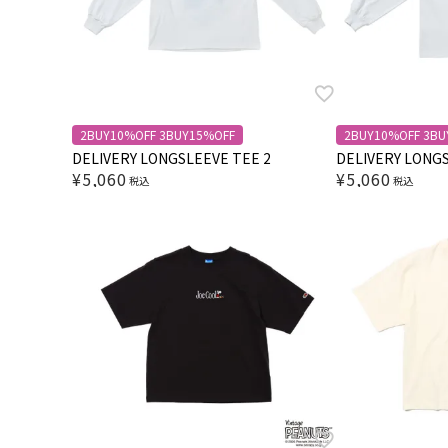
2BUY10%OFF 3BUY15%OFF
2BUY10%OFF 3BU
DELIVERY LONGSLEEVE TEE 2
DELIVERY LONGS
¥
5,060
¥
5,060
税込
税込