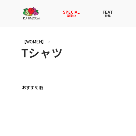
SPECIAL
FEAT
開催中
特集
全てのアイテム
全てのメンズ アイテム
全てのウィメンズ
全てのキッズ
【WOMEN】
Tシャツ
新着
新着
新着
新着
Tシャ
Tシャ
Tシャ
Tシャ
スウェットパーカー
スウェットパーカー
スウェットパーカー
スウェットパーカー
パンツ
パンツ
パンツ
パンツ
セットアップ
ルームウェア
セットアップ
セットアップ
その他
アンダ
その他
その他
アンダーウェアWOMEN
バッグ
帽子
帽子
帽子
ファッ
ソック
ソック
ファッショングッズ
レイングッズ
レイングッズ
レイン
おすすめ順