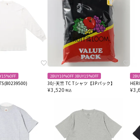
Y15%OFF
2BUY10%OFF 3BUY15%OFF
2BU
TS(80239500)
30/-天竺 TC Tシャツ【3Pパック】
HER
¥
3,520
¥
3,
税込