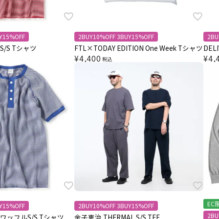
Y15%OFF
2BUY10%OFF 3BUY15%OFF
2BU
/S Tシャツ
FTL×TODAY EDITION One Week Tシャツ
DELI
¥
4,400
¥
4,
税込
EC
Y15%OFF
2BUY10%OFF 3BUY15%OFF
2BU
ッフルS/S Tシャツ
金子恵治 THERMAL S/S TEE