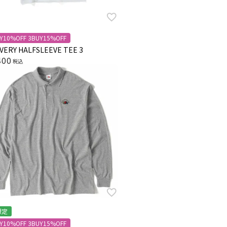
Y10%OFF 3BUY15%OFF
VERY HALFSLEEVE TEE 3
400
税込
限定
Y10%OFF 3BUY15%OFF