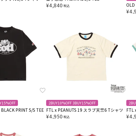
¥
4,840
OLD 
税込
¥
4,
Y15%OFF
2BUY10%OFF 3BUY15%OFF
2BU
CK PRINT S/S TEE
FTL x PEANUTS 19 スラブ天竺6 Tシャツ
FTL
¥
4,950
¥
4,
税込