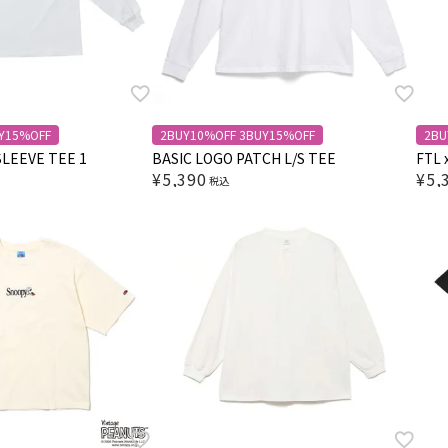
Y15%OFF
2BUY10%OFF 3BUY15%OFF
2BU
LEEVE TEE 1
BASIC LOGO PATCH L/S TEE
FTL
¥
5,390
¥
5,
税込