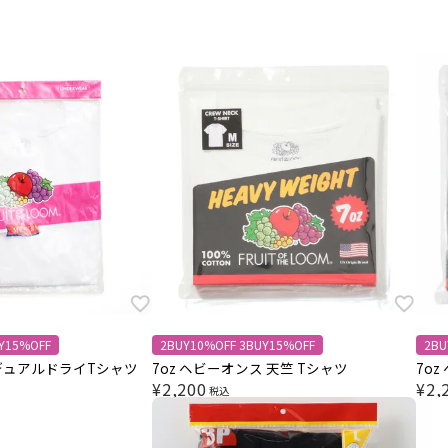
Y15%OFF
2BUY10%OFF 3BUY15%OFF
2BU
デュアルドライTシャツ
7oz ヘビーオンス 天竺 Tシャツ
7o
¥
2,200
¥
2,
税込