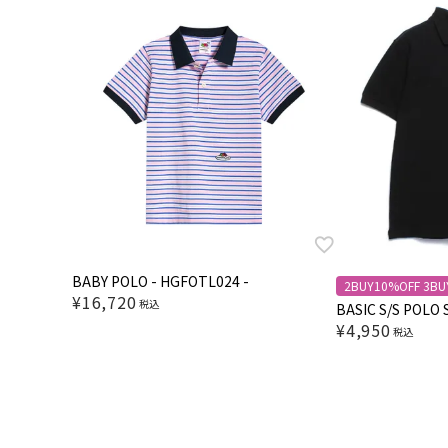
BABY POLO - HGFOTL024 -
2BUY10%OFF 3BU
¥
16,720
税込
BASIC S/S POLO 
¥
4,950
税込