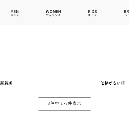
MEN
WOMEN
KIDS
B
メンズ
ウィメンズ
キッズ
ブ
ャツ
ャツ
ャツ
ャツ
スウェットシャツ
スウェットシャツ
スウェットシャツ
スウェットシャツ
ース
アップ
ース
ース
スカート
その他ウェア
スカート
スカート
ウェア
ウェア
ウェア
アンダーウェアMEN
ソックス
アンダーウェア
アンダーウェア
ス
グッズ
バッグ
ファッショングッズ
ファッショングッズ
新着順
価格が安い順
3
件中
1
-
3
件表示