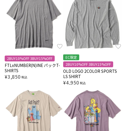
EC限定
2BUY10%OFF 3BUY15%OFF
2BUY10%OFF 3BUY15%OFF
FTLxNUMBER(N)INE パックT-
SHIRTS
OLD LOGO 2COLOR SPORTS
¥
3,850
LS SHIRT
税込
¥
4,950
税込