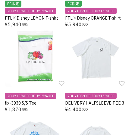
EC限定
EC限定
2BUY10%OFF 3BUY15%OFF
2BUY10%OFF 3BUY15%OFF
FTL×Disney LEMON T-shirt
FTL×Disney ORANGE T-shirt
¥
5,940
¥
5,940
税込
税込
2BUY10%OFF 3BUY15%OFF
2BUY10%OFF 3BUY15%OFF
fix-3930 S/S Tee
DELIVERY HALFSLEEVE TEE 3
¥
1,870
¥
4,400
税込
税込