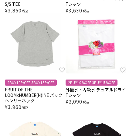
S/S TEE
Tシャツ
¥
3,850
¥
3,630
税込
税込
2BUY10%OFF 3BUY15%OFF
2BUY10%OFF 3BUY15%OFF
FRUIT OF THE
外撥水・内吸水 デュアルドライ
LOOMxNUMBER(N)INE パック
Tシャツ
ヘンリーネック
¥
2,090
税込
¥
3,960
税込