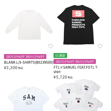
EC限定
2BUY10%OFF 3BUY15%OFF
2BUY10%OFF 3BUY15%OFF
BLANK L/S-SHIRTS(80239500)
¥
3,300
FTL×SAMUEL FEAT.FOTL T-
税込
shirt
¥
5,720
税込