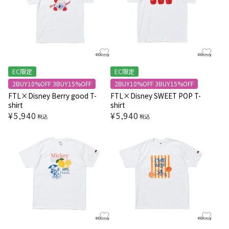
EC限定
EC限定
2BUY10%OFF 3BUY15%OFF
2BUY10%OFF 3BUY15%OFF
FTL×Disney Berry good T-
FTL×Disney SWEET POP T-
shirt
shirt
¥
5,940
¥
5,940
税込
税込