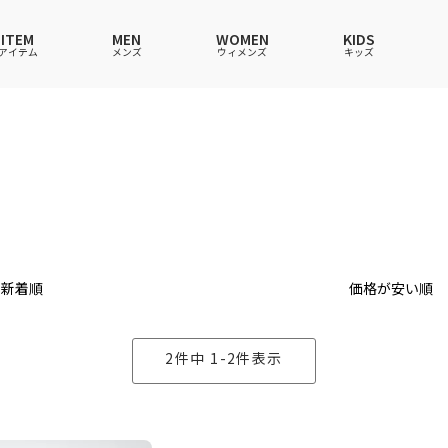
ITEM
MEN
WOMEN
KIDS
アイテム
メンズ
ウィメンズ
キッズ
ツ
ツ
ツ
ツ
ポロシャツ
ポロシャツ
ポロシャツ
ポロシャツ
ワンピース
セットアップ
ワンピース
ワンピース
ウェア
ーウェア
ウェア
ウェア
ルームウェア
帽子
ルームウェア
ルームウェア
ショングッズ
ス
ス
ソックス
レイングッズ
バッグ
バッグ
グッズ
新着順
価格が安い順
2
件中
1
-
2
件表示