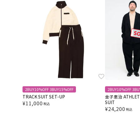
SO
2BUY10%OFF 3BUY15%OFF
2BUY10%OFF 3BU
TRACK SUIT SET-UP
金子恵治 ATHLETI
SUIT
¥
11,000
税込
¥
24,200
税込