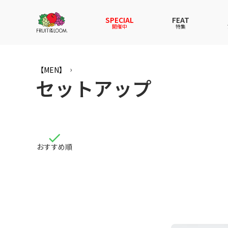
SPECIAL
FEAT
開催中
特集
全てのアイテム
全てのメンズ アイテム
全てのウィメンズ
全てのキッズ
【MEN】
セットアップ
新着
新着
新着
新着
Tシャ
Tシャ
Tシャ
Tシャ
スウェットパーカー
スウェットパーカー
スウェットパーカー
スウェットパーカー
パンツ
パンツ
パンツ
パンツ
セットアップ
ルームウェア
セットアップ
セットアップ
その他
アンダ
その他
その他
アンダーウェアWOMEN
バッグ
帽子
帽子
帽子
ファッ
ソック
ソック
ファッショングッズ
レイングッズ
レイングッズ
レイン
おすすめ順