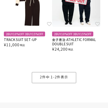
SOLD OUT
2BUY10%OFF 3BUY15%OFF
2BUY10%OFF 3BUY15%OFF
TRACK SUIT SET-UP
金子恵治 ATHLETIC FORMAL
DOUBLE SUIT
¥
11,000
税込
¥
24,200
税込
2
件中
1
-
2
件表示