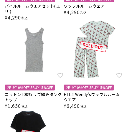
パイルルームウエアセット( エ
ワッフルルームウェア
リ )
¥
4,290
税込
¥
4,290
税込
SOLD OUT
2BUY10%OFF 3BUY15%OFF
2BUY10%OFF 3BUY15%OFF
コットン100% リブ編みタンク
FTL×Wendy'sワッフルルーム
トップ
ウエア
¥
1,650
¥
6,490
税込
税込